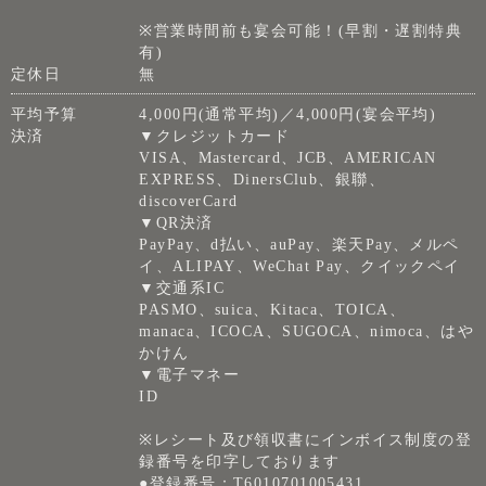
※営業時間前も宴会可能！(早割・遅割特典
有)
定休日
無
平均予算
4,000円(通常平均)／4,000円(宴会平均)
決済
▼クレジットカード
VISA、Mastercard、JCB、AMERICAN
EXPRESS、DinersClub、銀聯、
discoverCard
▼QR決済
PayPay、d払い、auPay、楽天Pay、メルペ
イ、ALIPAY、WeChat Pay、クイックペイ
▼交通系IC
PASMO、suica、Kitaca、TOICA、
manaca、ICOCA、SUGOCA、nimoca、はや
かけん
▼電子マネー
ID
※レシート及び領収書にインボイス制度の登
録番号を印字しております
●登録番号：T6010701005431