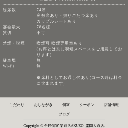
総席数
74席
座敷席あり・掘りごたつ席あり
カップルシートあり
宴会最大
78名様
貸切
不可
禁煙・喫煙
喫煙可 喫煙専用室あり
(お席とは別に喫煙スペースをご用意してお
ります)
駐車場
無
Wi-Fi
無
※席料としてお通し代あり(コース時は料金
に含まれます)
こだわり
おしながき
個室
クーポン
店舗情報
ブログ
Copyright © 全席個室 楽蔵‐RAKUZO‐ 盛岡大通店.