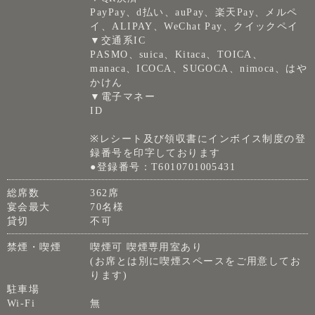
PayPay、d払い、auPay、楽天Pay、メルペ
イ、ALIPAY、WeChat Pay、クイックペイ
▼交通系IC
PASMO、suica、Kitaca、TOICA、
manaca、ICOCA、SUGOCA、nimoca、はや
かけん
▼電子マネー
ID
※レシート及び領収書にインボイス制度の登
録番号を印字しております
●登録番号：T6010701005431
総席数
362席
宴会最大
70名様
貸切
不可
禁煙・喫煙
喫煙可 喫煙専用室あり
(お席とは別に喫煙スペースをご用意してお
ります)
駐車場
Wi-Fi
無