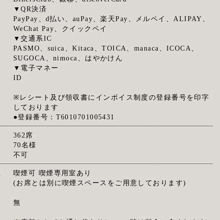
▼QR決済
PayPay、d払い、auPay、楽天Pay、メルペイ、ALIPAY、
WeChat Pay、クイックペイ
▼交通系IC
PASMO、suica、Kitaca、TOICA、manaca、ICOCA、
SUGOCA、nimoca、はやかけん
▼電子マネー
ID
※レシート及び領収書にインボイス制度の登録番号を印字
しております
●登録番号：T6010701005431
362席
70名様
不可
煙
喫煙可 喫煙専用室あり
(お席とは別に喫煙スペースをご用意しております)
無