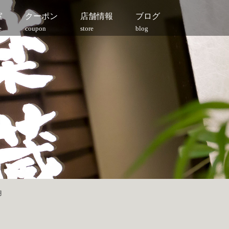
室
クーポン
店舗情報
ブログ
e
coupon
store
blog
月