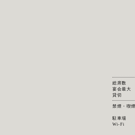
総席数
宴会最大
貸切
禁煙・喫
駐車場
Wi-Fi