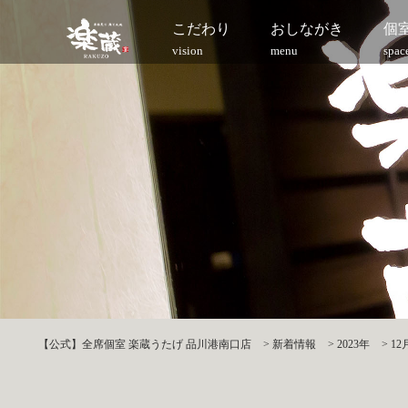
こだわり
おしながき
個
vision
menu
spac
【公式】全席個室 楽蔵うたげ 品川港南口店
>
新着情報
>
2023年
>
12