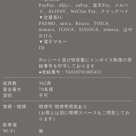
PayPay、d払い、auPay、楽天Pay、メルペ
イ、ALIPAY、WeChat Pay、クイックペイ
▼交通系IC
PASMO、suica、Kitaca、TOICA、
manaca、ICOCA、SUGOCA、nimoca、はや
かけん
▼電子マネー
ID
※レシート及び領収書にインボイス制度の登
録番号を印字しております
●登録番号：T6010701005431
総席数
362席
宴会最大
70名様
貸切
不可
禁煙・喫煙
喫煙可 喫煙専用室あり
(お席とは別に喫煙スペースをご用意してお
ります)
駐車場
Wi-Fi
無