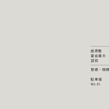
総席数
宴会最大
貸切
禁煙・喫
駐車場
Wi-Fi