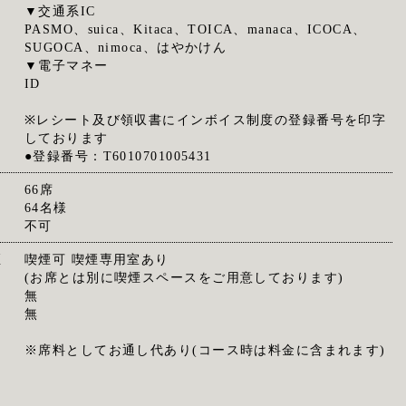
▼交通系IC
PASMO、suica、Kitaca、TOICA、manaca、ICOCA、
SUGOCA、nimoca、はやかけん
▼電子マネー
ID
※レシート及び領収書にインボイス制度の登録番号を印字
しております
●登録番号：T6010701005431
66席
64名様
不可
煙
喫煙可 喫煙専用室あり
(お席とは別に喫煙スペースをご用意しております)
無
無
※席料としてお通し代あり(コース時は料金に含まれます)