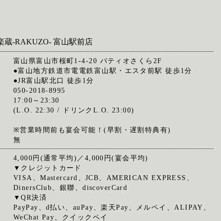
楽蔵‐RAKUZO‐ 富山駅前店
富山県富山市桜町1-4-20 パティオさくら2F
●富山地方鉄道市電電鉄富山駅・エスタ前駅 徒歩1分
●JR富山駅北口 徒歩1分
050-2018-8995
17:00～23:30
(L.O. 22:30 / ドリンクL.O. 23:00)
※営業時間前も宴会可能！(早割・遅割特典有)
無
4,000円(通常平均)／4,000円(宴会平均)
▼クレジットカード
VISA、Mastercard、JCB、AMERICAN EXPRESS、
DinersClub、銀聯、discoverCard
▼QR決済
PayPay、d払い、auPay、楽天Pay、メルペイ、ALIPAY、
WeChat Pay、クイックペイ