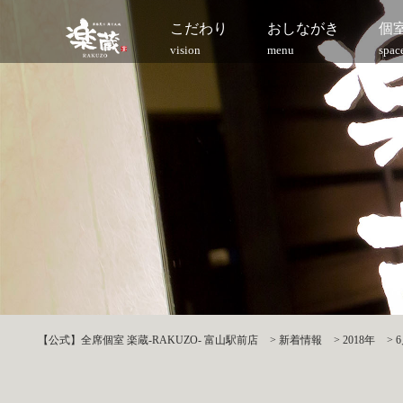
こだわり
おしながき
個
vision
menu
spac
【公式】全席個室 楽蔵‐RAKUZO‐ 富山駅前店
>
新着情報
>
2018年
>