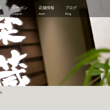
室
クーポン
店舗情報
ブログ
e
coupon
store
blog
6月