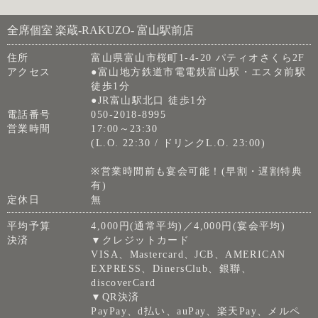
全席個室 楽蔵‐RAKUZO‐ 富山駅前店
住所
富山県富山市桜町1-4-20 パティオさくら2F
アクセス
●富山地方鉄道市電電鉄富山駅・エスタ前駅
徒歩1分
●JR富山駅北口 徒歩1分
電話番号
050-2018-8995
営業時間
17:00～23:30
(L.O. 22:30 / ドリンクL.O. 23:00)
※営業時間前も宴会可能！(早割・遅割特典
有)
定休日
無
平均予算
4,000円(通常平均)／4,000円(宴会平均)
決済
▼クレジットカード
VISA、Mastercard、JCB、AMERICAN
EXPRESS、DinersClub、銀聯、
discoverCard
▼QR決済
PayPay、d払い、auPay、楽天Pay、メルペ