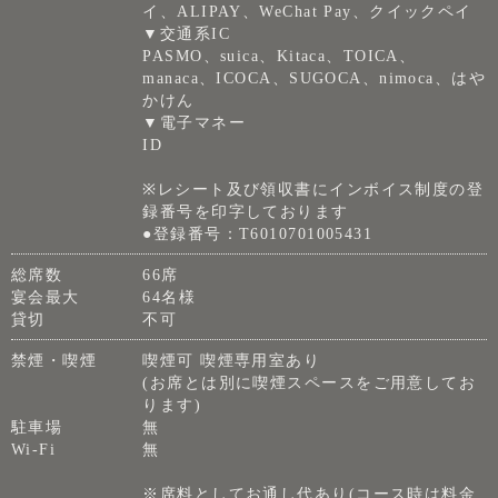
イ、ALIPAY、WeChat Pay、クイックペイ
▼交通系IC
PASMO、suica、Kitaca、TOICA、
manaca、ICOCA、SUGOCA、nimoca、はや
かけん
▼電子マネー
ID
※レシート及び領収書にインボイス制度の登
録番号を印字しております
●登録番号：T6010701005431
総席数
66席
宴会最大
64名様
貸切
不可
禁煙・喫煙
喫煙可 喫煙専用室あり
(お席とは別に喫煙スペースをご用意してお
ります)
駐車場
無
Wi-Fi
無
※席料としてお通し代あり(コース時は料金