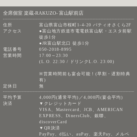
全席個室 楽蔵‐RAKUZO‐ 富山駅前店
住所
富山県富山市桜町1-4-20 パティオさくら2F
アクセス
●富山地方鉄道市電電鉄富山駅・エスタ前駅
徒歩1分
●JR富山駅北口 徒歩1分
電話番号
050-2018-8995
営業時間
17:00～23:30
(L.O. 22:30 / ドリンクL.O. 23:00)
※営業時間前も宴会可能！(早割・遅割特典
有)
定休日
無
平均予算
4,000円(通常平均)／4,000円(宴会平均)
決済
▼クレジットカード
VISA、Mastercard、JCB、AMERICAN
EXPRESS、DinersClub、銀聯、
discoverCard
▼QR決済
PayPay、d払い、auPay、楽天Pay、メルペ