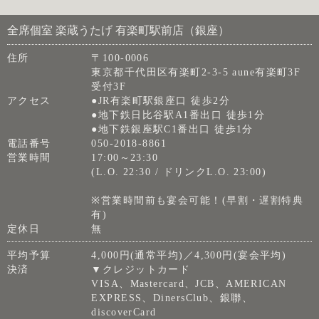
全席個室 楽蔵うたげ 有楽町駅前店（銀座）
住所
〒100-0006
東京都千代田区有楽町2-3-5 aune有楽町3F
受付3F
アクセス
●JR有楽町駅銀座口 徒歩2分
●地下鉄日比谷駅A1番出口 徒歩1分
●地下鉄銀座駅C1番出口 徒歩1分
電話番号
050-2018-8861
営業時間
17:00～23:30
(L.O. 22:30 / ドリンクL.O. 23:00)
※営業時間前も宴会可能！(早割・遅割特典
有)
定休日
無
平均予算
4,000円(通常平均)／4,300円(宴会平均)
決済
▼クレジットカード
VISA、Mastercard、JCB、AMERICAN
EXPRESS、DinersClub、銀聯、
discoverCard