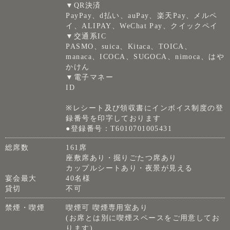
▼QR決済
PayPay、d払い、auPay、楽天Pay、メルペ
イ、ALIPAY、WeChat Pay、クイックペイ
▼交通系IC
PASMO、suica、Kitaca、TOICA、
manaca、ICOCA、SUGOCA、nimoca、はや
かけん
▼電子マネー
ID
※レシート及び領収書にインボイス制度の登
録番号を印字しております
●登録番号：T6010701005431
総席数
161席
座敷席あり・掘りごたつ席あり
カップルシートあり・夜景が見える
宴会最大
40名様
貸切
不可
禁煙・喫煙
喫煙可 喫煙専用室あり
(お席とは別に喫煙スペースをご用意してお
ります)