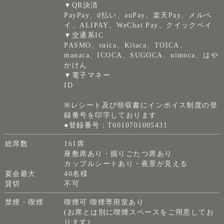
▼QR決済
PayPay、d払い、auPay、楽天Pay、メルペ
イ、ALIPAY、WeChat Pay、クイックペイ
▼交通系IC
PASMO、suica、Kitaca、TOICA、
manaca、ICOCA、SUGOCA、nimoca、はや
かけん
▼電子マネー
ID
※レシート及び領収書にインボイス制度の登
録番号を印字しております
●登録番号：T6010701005431
総席数
161席
座敷席あり・掘りごたつ席あり
カップルシートあり・夜景が見える
宴会最大
40名様
貸切
不可
禁煙・喫煙
喫煙可 喫煙専用室あり
(お席とは別に喫煙スペースをご用意してお
ります)