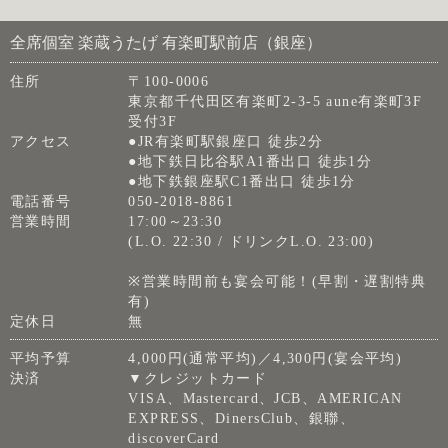
全席個室 楽蔵うたげ 有楽町駅前店（銀座）
住所
〒100-0006
東京都千代田区有楽町2-3-5 aune有楽町3F
受付3F
アクセス
●JR有楽町駅銀座口 徒歩2分
●地下鉄日比谷駅A1番出口 徒歩1分
●地下鉄銀座駅C1番出口 徒歩1分
電話番号
050-2018-8861
営業時間
17:00～23:30
(L.O. 22:30 / ドリンクL.O. 23:00)
※営業時間前も宴会可能！(早割・遅割特典
有)
定休日
無
平均予算
4,000円(通常平均)／4,300円(宴会平均)
決済
▼クレジットカード
VISA、Mastercard、JCB、AMERICAN
EXPRESS、DinersClub、銀聯、
discoverCard