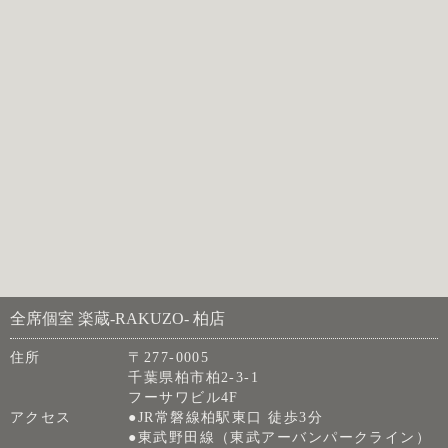
全席個室 楽蔵‐RAKUZO‐ 柏店
住所
〒277-0005
千葉県柏市柏2-3-1
フーサワビル4F
アクセス
●JR常磐線柏駅東口 徒歩3分
●東武野田線（東武アーバンパークライン）