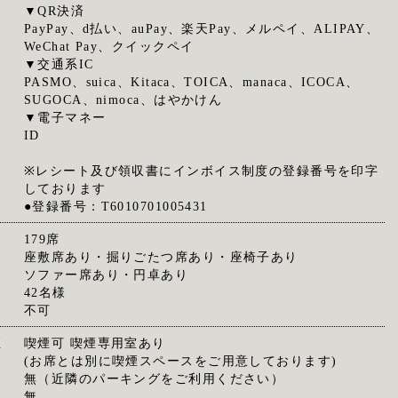
▼QR決済
PayPay、d払い、auPay、楽天Pay、メルペイ、ALIPAY、
WeChat Pay、クイックペイ
▼交通系IC
PASMO、suica、Kitaca、TOICA、manaca、ICOCA、
SUGOCA、nimoca、はやかけん
▼電子マネー
ID
※レシート及び領収書にインボイス制度の登録番号を印字
しております
●登録番号：T6010701005431
179席
座敷席あり・掘りごたつ席あり・座椅子あり
ソファー席あり・円卓あり
42名様
不可
煙
喫煙可 喫煙専用室あり
(お席とは別に喫煙スペースをご用意しております)
無（近隣のパーキングをご利用ください）
無