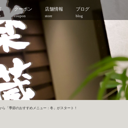
室
クーポン
店舗情報
ブログ
e
coupon
store
blog
日(火)から「季節のおすすめメニュー：冬」がスタート！