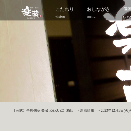
こだわり
おしながき
個
vision
menu
spac
【公式】全席個室 楽蔵‐RAKUZO‐ 柏店
>
新着情報
>
2023年12月5