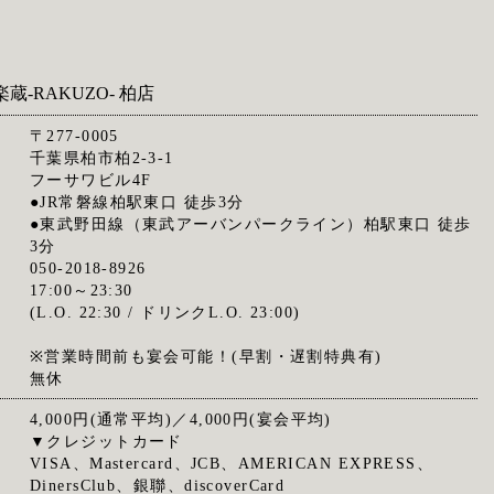
蔵‐RAKUZO‐ 柏店
〒277-0005
千葉県柏市柏2-3-1
フーサワビル4F
●JR常磐線柏駅東口 徒歩3分
●東武野田線（東武アーバンパークライン）柏駅東口 徒歩
3分
050-2018-8926
17:00～23:30
(L.O. 22:30 / ドリンクL.O. 23:00)
※営業時間前も宴会可能！(早割・遅割特典有)
無休
4,000円(通常平均)／4,000円(宴会平均)
▼クレジットカード
VISA、Mastercard、JCB、AMERICAN EXPRESS、
DinersClub、銀聯、discoverCard