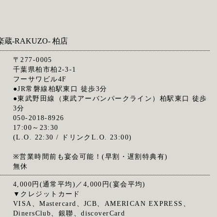
蔵‐RAKUZO‐ 柏店
〒277-0005
千葉県柏市柏2-3-1
フーサワビル4F
●JR常磐線柏駅東口 徒歩3分
●東武野田線（東武アーバンパークライン）柏駅東口 徒歩
3分
050-2018-8926
17:00～23:30
(L.O. 22:30 / ドリンクL.O. 23:00)
※営業時間前も宴会可能！(早割・遅割特典有)
無休
4,000円(通常平均)／4,000円(宴会平均)
▼クレジットカード
VISA、Mastercard、JCB、AMERICAN EXPRESS、
DinersClub、銀聯、discoverCard