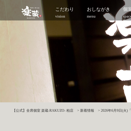
こだわり
おしながき
個
vision
menu
spac
【公式】全席個室 楽蔵‐RAKUZO‐ 柏店
>
新着情報
>
2026年6月9日