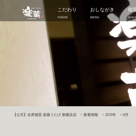
こだわり
おしながき
個
vision
menu
spac
【公式】全席個室 楽蔵うたげ 新横浜店
>
新着情報
>
2019年
>
8月