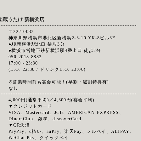
楽蔵うたげ 新横浜店
〒222-0033
神奈川県横浜市港北区新横浜2-3-10 YK-8ビル3F
●JR新横浜駅北口 徒歩3分
●横浜市営地下鉄新横浜駅4番出口 徒歩2分
050-2018-8882
17:00～23:30
(L.O. 22:30 / ドリンクL.O. 23:00)
※営業時間前も宴会可能！(早割・遅割特典有)
なし
4,000円(通常平均)／4,300円(宴会平均)
▼クレジットカード
VISA、Mastercard、JCB、AMERICAN EXPRESS、
DinersClub、銀聯、discoverCard
▼QR決済
PayPay、d払い、auPay、楽天Pay、メルペイ、ALIPAY、
WeChat Pay、クイックペイ