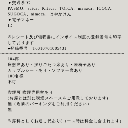
▼交通系IC
PASMO、suica、Kitaca、TOICA、manaca、ICOCA、
SUGOCA、nimoca、はやかけん
▼電子マネー
ID
※レシート及び領収書にインボイス制度の登録番号を印字
しております
●登録番号：T6010701005431
104席
座敷席あり・掘りごたつ席あり・座椅子あり
カップルシートあり・ソファー席あり
100名様
不可
煙
喫煙可 喫煙専用室あり
(お席とは別に喫煙スペースをご用意しております)
無（近隣のパーキングをご利用ください）
無
※席料としてお通し代あり(コース時は料金に含まれます)