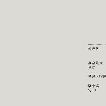
総席数
宴会最大
貸切
禁煙・喫
駐車場
Wi-Fi