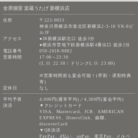
全席個室 楽蔵うたげ 新横浜店
住所
〒222-0033
神奈川県横浜市港北区新横浜2-3-10 YK-8ビ
ル3F
アクセス
●JR新横浜駅北口 徒歩3分
●横浜市営地下鉄新横浜駅4番出口 徒歩2分
電話番号
050-2018-8882
営業時間
17:00～23:30
(L.O. 22:30 / ドリンクL.O. 23:00)
※営業時間前も宴会可能！(早割・遅割特典
有)
定休日
なし
平均予算
4,000円(通常平均)／4,300円(宴会平均)
決済
▼クレジットカード
VISA、Mastercard、JCB、AMERICAN
EXPRESS、DinersClub、銀聯、
discoverCard
▼QR決済
PayPay、d払い、auPay、楽天Pay、メルペ