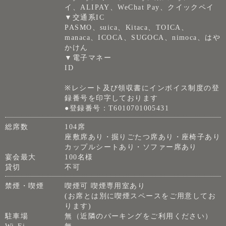
イ、ALIPAY、WeChat Pay、クイックペイ
▼交通系IC
PASMO、suica、Kitaca、TOICA、
manaca、ICOCA、SUGOCA、nimoca、はや
かけん
▼電子マネー
ID
※レシート及び領収書にインボイス制度の登
録番号を印字しております
●登録番号：T6010701005431
総席数
104席
座敷席あり・掘りごたつ席あり・座椅子あり
カップルシートあり・ソファー席あり
宴会最大
100名様
貸切
不可
禁煙・喫煙
喫煙可 喫煙専用室あり
(お席とは別に喫煙スペースをご用意してお
ります)
駐車場
無（近隣のパーキングをご利用ください）