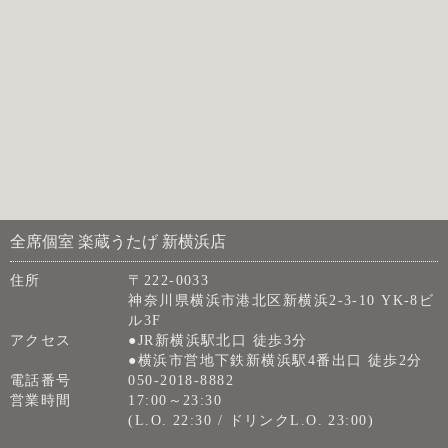
全席個室 楽蔵うたげ 新横浜店
住所
〒222-0033
神奈川県横浜市港北区新横浜2-3-10 YK-8ビ
ル3F
アクセス
●JR新横浜駅北口 徒歩3分
●横浜市営地下鉄新横浜駅4番出口 徒歩2分
電話番号
050-2018-8882
営業時間
17:00～23:30
(L.O. 22:30 / ドリンクL.O. 23:00)