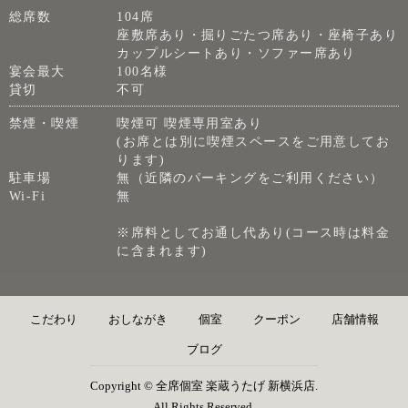
総席数
104席
座敷席あり・掘りごたつ席あり・座椅子あり
カップルシートあり・ソファー席あり
宴会最大
100名様
貸切
不可
禁煙・喫煙
喫煙可 喫煙専用室あり
(お席とは別に喫煙スペースをご用意してお
ります)
駐車場
無（近隣のパーキングをご利用ください）
Wi-Fi
無
※席料としてお通し代あり(コース時は料金
に含まれます)
こだわり
おしながき
個室
クーポン
店舗情報
ブログ
Copyright © 全席個室 楽蔵うたげ 新横浜店.
All Rights Reserved.