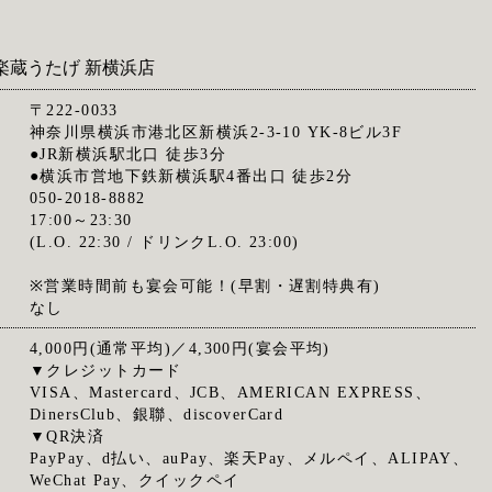
楽蔵うたげ 新横浜店
〒222-0033
神奈川県横浜市港北区新横浜2-3-10 YK-8ビル3F
●JR新横浜駅北口 徒歩3分
●横浜市営地下鉄新横浜駅4番出口 徒歩2分
050-2018-8882
17:00～23:30
(L.O. 22:30 / ドリンクL.O. 23:00)
※営業時間前も宴会可能！(早割・遅割特典有)
なし
4,000円(通常平均)／4,300円(宴会平均)
▼クレジットカード
VISA、Mastercard、JCB、AMERICAN EXPRESS、
DinersClub、銀聯、discoverCard
▼QR決済
PayPay、d払い、auPay、楽天Pay、メルペイ、ALIPAY、
WeChat Pay、クイックペイ