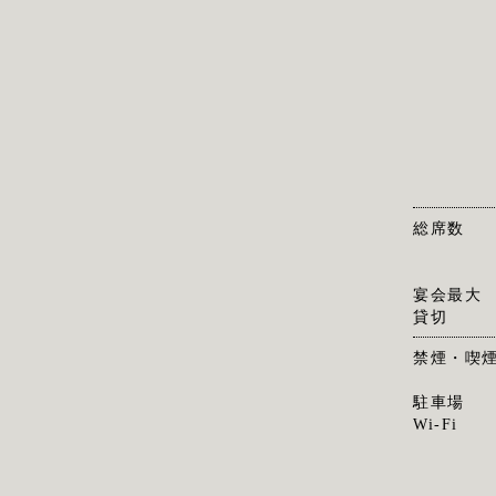
総席数
宴会最大
貸切
禁煙・喫
駐車場
Wi-Fi