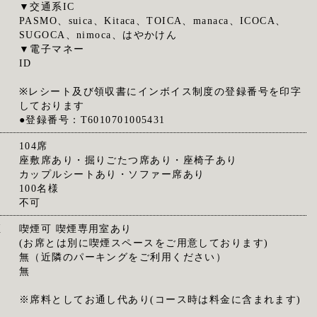
▼交通系IC
PASMO、suica、Kitaca、TOICA、manaca、ICOCA、
SUGOCA、nimoca、はやかけん
▼電子マネー
ID
※レシート及び領収書にインボイス制度の登録番号を印字
しております
●登録番号：T6010701005431
104席
座敷席あり・掘りごたつ席あり・座椅子あり
カップルシートあり・ソファー席あり
100名様
不可
煙
喫煙可 喫煙専用室あり
(お席とは別に喫煙スペースをご用意しております)
無（近隣のパーキングをご利用ください）
無
※席料としてお通し代あり(コース時は料金に含まれます)