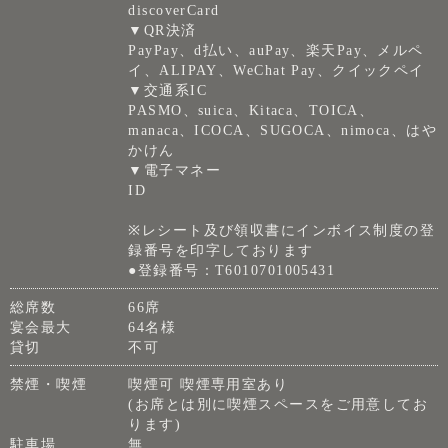
discoverCard
▼QR決済
PayPay、d払い、auPay、楽天Pay、メルペ
イ、ALIPAY、WeChat Pay、クイックペイ
▼交通系IC
PASMO、suica、Kitaca、TOICA、
manaca、ICOCA、SUGOCA、nimoca、はや
かけん
▼電子マネー
ID
※レシート及び領収書にインボイス制度の登
録番号を印字しております
●登録番号：T6010701005431
総席数
66席
宴会最大
64名様
貸切
不可
禁煙・喫煙
喫煙可 喫煙専用室あり
(お席とは別に喫煙スペースをご用意してお
ります)
駐車場
無