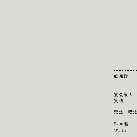
総席数
宴会最大
貸切
禁煙・喫
駐車場
Wi-Fi