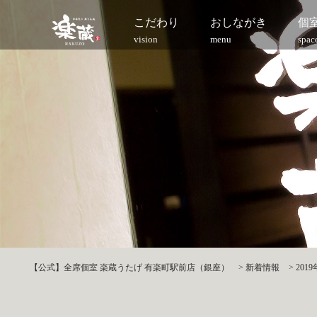
こだわり
おしながき
個
vision
menu
spac
【公式】全席個室 楽蔵うたげ 有楽町駅前店（銀座）
>
新着情報
>
20