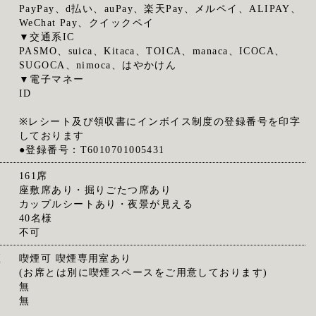
PayPay、d払い、auPay、楽天Pay、メルペイ、ALIPAY、
WeChat Pay、クイックペイ
▼交通系IC
PASMO、suica、Kitaca、TOICA、manaca、ICOCA、
SUGOCA、nimoca、はやかけん
▼電子マネー
ID
※レシート及び領収書にインボイス制度の登録番号を印字
しております
●登録番号：T6010701005431
161席
座敷席あり・掘りごたつ席あり
カップルシートあり・夜景が見える
40名様
不可
煙
喫煙可 喫煙専用室あり
(お席とは別に喫煙スペースをご用意しております)
無
無