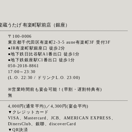
楽蔵うたげ 有楽町駅前店（銀座）
〒100-0006
東京都千代田区有楽町2-3-5 aune有楽町3F 受付3F
●JR有楽町駅銀座口 徒歩2分
●地下鉄日比谷駅A1番出口 徒歩1分
●地下鉄銀座駅C1番出口 徒歩1分
050-2018-8861
17:00～23:30
(L.O. 22:30 / ドリンクL.O. 23:00)
※営業時間前も宴会可能！(早割・遅割特典有)
無
4,000円(通常平均)／4,300円(宴会平均)
▼クレジットカード
VISA、Mastercard、JCB、AMERICAN EXPRESS、
DinersClub、銀聯、discoverCard
▼QR決済