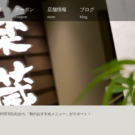
室
クーポン
店舗情報
ブログ
e
coupon
store
blog
19年9月3日(火)から「秋のおすすめメニュー」がスタート！