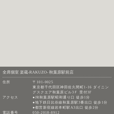
全席個室 楽蔵‐RAKUZO‐ 秋葉原駅前店
住所
〒101-0025
東京都千代田区神田佐久間町1-16 ダイニン
グスクエア秋葉原ビル3Ｆ 受付3F
アクセス
●JR秋葉原駅昭和通り口 徒歩1分
●地下鉄日比谷線秋葉原駅3番出口 徒歩1分
●都営新宿線岩本町駅A3出口 徒歩2分
電話番号
050-2018-8912