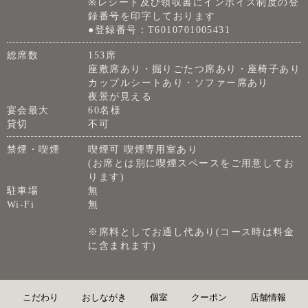
※レシート及び領収書にインボイス制度の登
録番号を印字しております
●登録番号：T6010701005431
総席数
153席
座敷席あり・掘りごたつ席あり・座椅子あり
カップルシートあり・ソファー席あり
夜景が見える
宴会最大
60名様
貸切
不可
禁煙・喫煙
喫煙可 喫煙専用室あり
(お席とは別に喫煙スペースをご用意してお
ります)
駐車場
無
Wi-Fi
無
※席料としてお通し代あり(コース時は料金
に含まれます)
こだわり
おしながき
個室
クーポン
店舗情報