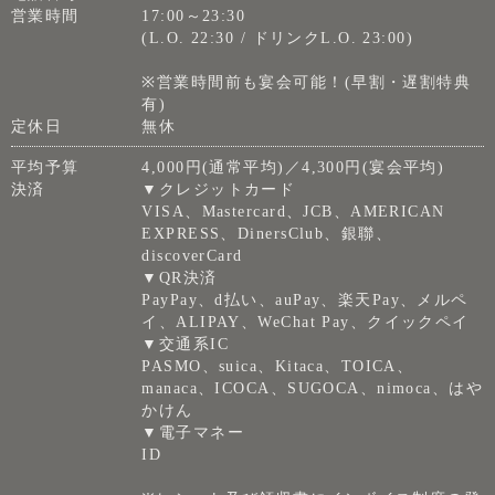
営業時間
17:00～23:30
(L.O. 22:30 / ドリンクL.O. 23:00)
※営業時間前も宴会可能！(早割・遅割特典
有)
定休日
無休
平均予算
4,000円(通常平均)／4,300円(宴会平均)
決済
▼クレジットカード
VISA、Mastercard、JCB、AMERICAN
EXPRESS、DinersClub、銀聯、
discoverCard
▼QR決済
PayPay、d払い、auPay、楽天Pay、メルペ
イ、ALIPAY、WeChat Pay、クイックペイ
▼交通系IC
PASMO、suica、Kitaca、TOICA、
manaca、ICOCA、SUGOCA、nimoca、はや
かけん
▼電子マネー
ID