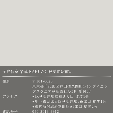
全席個室 楽蔵‐RAKUZO‐ 秋葉原駅前店
住所
〒101-0025
東京都千代田区神田佐久間町1-16 ダイニン
グスクエア秋葉原ビル3Ｆ 受付3F
アクセス
●JR秋葉原駅昭和通り口 徒歩1分
●地下鉄日比谷線秋葉原駅3番出口 徒歩1分
●都営新宿線岩本町駅A3出口 徒歩2分
電話番号
050-2018-8912