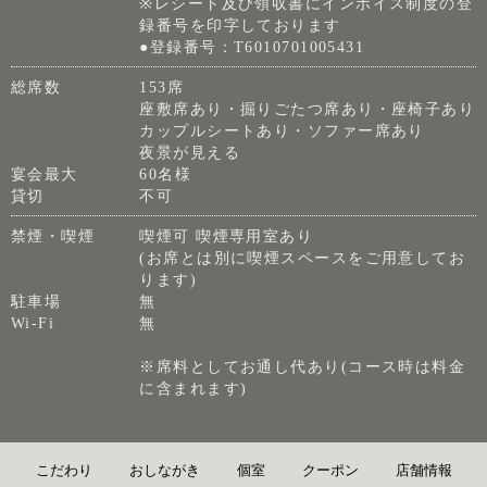
※レシート及び領収書にインボイス制度の登
録番号を印字しております
●登録番号：T6010701005431
総席数
153席
座敷席あり・掘りごたつ席あり・座椅子あり
カップルシートあり・ソファー席あり
夜景が見える
宴会最大
60名様
貸切
不可
禁煙・喫煙
喫煙可 喫煙専用室あり
(お席とは別に喫煙スペースをご用意してお
ります)
駐車場
無
Wi-Fi
無
※席料としてお通し代あり(コース時は料金
に含まれます)
こだわり
おしながき
個室
クーポン
店舗情報