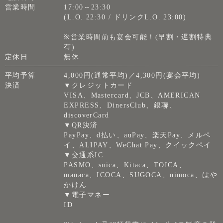
営業時間
17:00～23:30
(L.O. 22:30 / ドリンクL.O. 23:00)
※営業時間前も宴会可能！(早割・遅割特典
有)
定休日
無休
平均予算
4,000円(通常平均)／4,300円(宴会平均)
決済
▼クレジットカード
VISA、Mastercard、JCB、AMERICAN
EXPRESS、DinersClub、銀聯、
discoverCard
▼QR決済
PayPay、d払い、auPay、楽天Pay、メルペ
イ、ALIPAY、WeChat Pay、クイックペイ
▼交通系IC
PASMO、suica、Kitaca、TOICA、
manaca、ICOCA、SUGOCA、nimoca、はや
かけん
▼電子マネー
ID