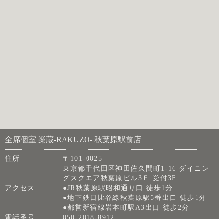
全席個室 楽蔵‐RAKUZO‐ 秋葉原駅前店
住所
〒101-0025
東京都千代田区神田佐久間町1-16 ダイニン
グスクエア秋葉原ビル3Ｆ 受付3F
アクセス
●JR秋葉原駅昭和通り口 徒歩1分
●地下鉄日比谷線秋葉原駅3番出口 徒歩1分
●都営新宿線岩本町駅A3出口 徒歩2分
電話番号
050-2018-8912