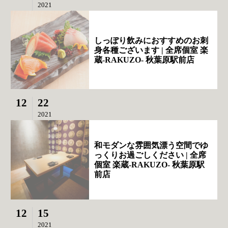
2021
しっぽり飲みにおすすめのお刺
身各種ございます | 全席個室 楽
蔵‐RAKUZO‐ 秋葉原駅前店
12
22
2021
和モダンな雰囲気漂う空間でゆ
っくりお過ごしください | 全席
個室 楽蔵‐RAKUZO‐ 秋葉原駅
前店
12
15
2021