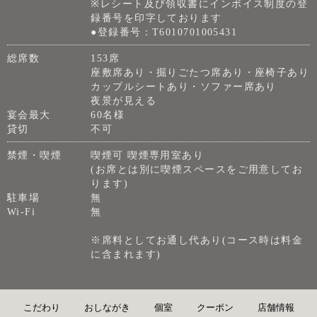
※レシート及び領収書にインボイス制度の登
録番号を印字しております
●登録番号：T6010701005431
総席数
153席
座敷席あり・掘りごたつ席あり・座椅子あり
カップルシートあり・ソファー席あり
夜景が見える
宴会最大
60名様
貸切
不可
禁煙・喫煙
喫煙可 喫煙専用室あり
(お席とは別に喫煙スペースをご用意してお
ります)
駐車場
無
Wi-Fi
無
※席料としてお通し代あり(コース時は料金
に含まれます)
こだわり
おしながき
個室
クーポン
店舗情報