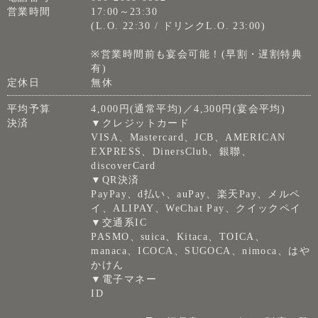
営業時間
17:00～23:30
(L.O. 22:30 / ドリンクL.O. 23:00)
※営業時間前も宴会可能！(早割・遅割特典
有)
定休日
無休
平均予算
4,000円(通常平均)／4,300円(宴会平均)
決済
▼クレジットカード
VISA、Mastercard、JCB、AMERICAN
EXPRESS、DinersClub、銀聯、
discoverCard
▼QR決済
PayPay、d払い、auPay、楽天Pay、メルペ
イ、ALIPAY、WeChat Pay、クイックペイ
▼交通系IC
PASMO、suica、Kitaca、TOICA、
manaca、ICOCA、SUGOCA、nimoca、はや
かけん
▼電子マネー
ID