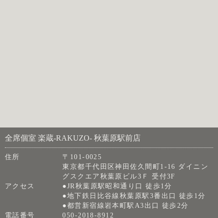
全席個室 楽蔵‐RAKUZO‐ 秋葉原駅前店
住所
〒101-0025
東京都千代田区神田佐久間町1-16 ダイニン
グスクエア秋葉原ビル3Ｆ 受付3F
アクセス
●JR秋葉原駅昭和通り口 徒歩1分
●地下鉄日比谷線秋葉原駅3番出口 徒歩1分
●都営新宿線岩本町駅A3出口 徒歩2分
電話番号
050-2018-8912