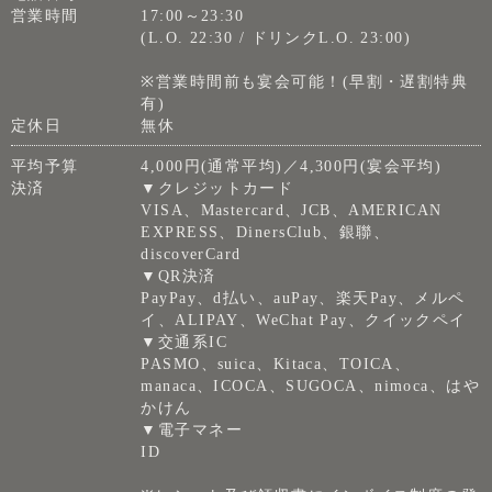
営業時間
17:00～23:30
(L.O. 22:30 / ドリンクL.O. 23:00)
※営業時間前も宴会可能！(早割・遅割特典
有)
定休日
無休
平均予算
4,000円(通常平均)／4,300円(宴会平均)
決済
▼クレジットカード
VISA、Mastercard、JCB、AMERICAN
EXPRESS、DinersClub、銀聯、
discoverCard
▼QR決済
PayPay、d払い、auPay、楽天Pay、メルペ
イ、ALIPAY、WeChat Pay、クイックペイ
▼交通系IC
PASMO、suica、Kitaca、TOICA、
manaca、ICOCA、SUGOCA、nimoca、はや
かけん
▼電子マネー
ID