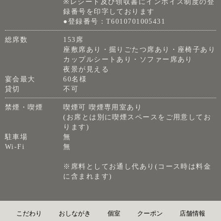
※レシート及び領収書にインボイス制度の登
録番号を印字しております
●登録番号：T6010701005431
総席数
153席
座敷席あり・掘りごたつ席あり・座椅子あり
カップルシートあり・ソファー席あり
夜景が見える
宴会最大
60名様
貸切
不可
禁煙・喫煙
喫煙可 喫煙専用室あり
(お席とは別に喫煙スペースをご用意してお
ります)
駐車場
無
Wi-Fi
無
※席料としてお通し代あり(コース時は料金
に含まれます)
こだわり
おしながき
個室
クーポン
店舗情報