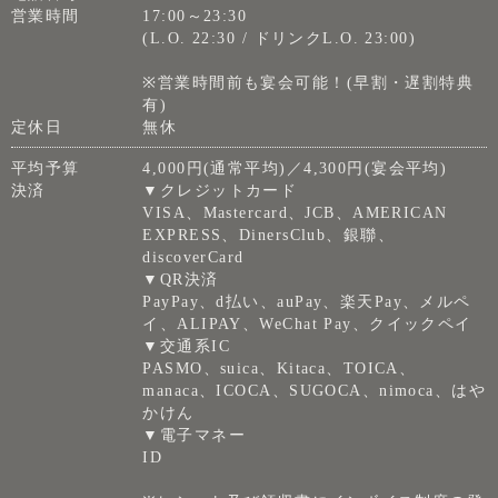
営業時間
17:00～23:30
(L.O. 22:30 / ドリンクL.O. 23:00)
※営業時間前も宴会可能！(早割・遅割特典
有)
定休日
無休
平均予算
4,000円(通常平均)／4,300円(宴会平均)
決済
▼クレジットカード
VISA、Mastercard、JCB、AMERICAN
EXPRESS、DinersClub、銀聯、
discoverCard
▼QR決済
PayPay、d払い、auPay、楽天Pay、メルペ
イ、ALIPAY、WeChat Pay、クイックペイ
▼交通系IC
PASMO、suica、Kitaca、TOICA、
manaca、ICOCA、SUGOCA、nimoca、はや
かけん
▼電子マネー
ID