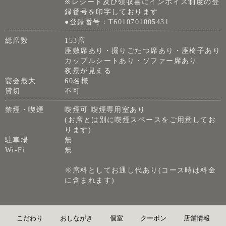
※レシート及び領収書にインボイス制度の登
録番号を印字しております
●登録番号：T6010701005431
総席数
153席
座敷席あり・掘りごたつ席あり・座椅子あり
カップルシートあり・ソファー席あり
夜景が見える
宴会最大
60名様
貸切
不可
禁煙・喫煙
喫煙可 喫煙専用室あり
(お席とは別に喫煙スペースをご用意してお
ります)
駐車場
無
Wi-Fi
無
※席料としてお通し代あり(コース時は料金
に含まれます)
こだわり
おしながき
個室
クーポン
店舗情報