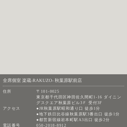
全席個室 楽蔵‐RAKUZO‐ 秋葉原駅前店
住所
〒101-0025
東京都千代田区神田佐久間町1-16 ダイニン
グスクエア秋葉原ビル3Ｆ 受付3F
アクセス
●JR秋葉原駅昭和通り口 徒歩1分
●地下鉄日比谷線秋葉原駅3番出口 徒歩1分
●都営新宿線岩本町駅A3出口 徒歩2分
電話番号
050-2018-8912