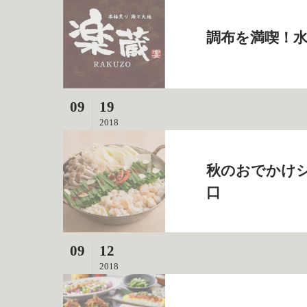
調布を満喫！水
09
19
2018
秋のおでかけシ
口
09
12
2018