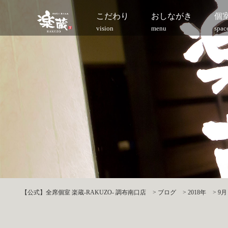
こだわり
おしながき
個
vision
menu
spac
【公式】全席個室 楽蔵‐RAKUZO‐ 調布南口店
>
ブログ
>
2018年
>
9月