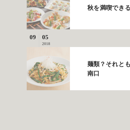
秋を満喫できる
09
05
2018
麺類？それとも
南口