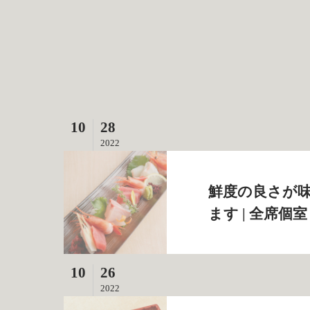
10
28
2022
鮮度の良さが
ます | 全席個室
10
26
2022