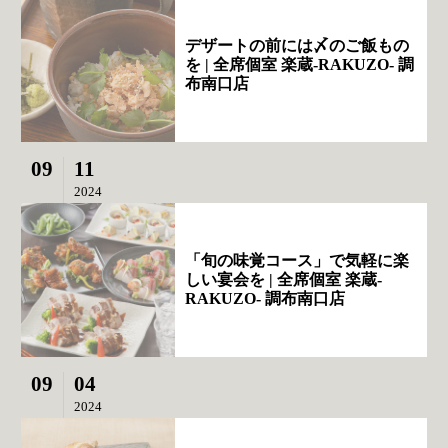
デザートの前には〆のご飯もの
を | 全席個室 楽蔵‐RAKUZO‐ 調
布南口店
09
11
2024
「旬の味覚コース」で気軽に楽
しい宴会を | 全席個室 楽蔵‐
RAKUZO‐ 調布南口店
09
04
2024