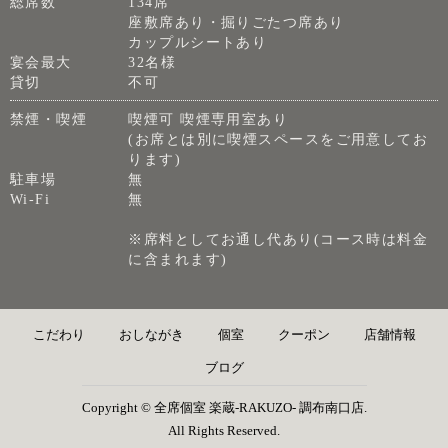
総席数
134席
座敷席あり・掘りごたつ席あり
カップルシートあり
宴会最大
32名様
貸切
不可
禁煙・喫煙
喫煙可 喫煙専用室あり
(お席とは別に喫煙スペースをご用意してお
ります)
駐車場
無
Wi-Fi
無
※席料としてお通し代あり(コース時は料金
に含まれます)
こだわり
おしながき
個室
クーポン
店舗情報
ブログ
Copyright © 全席個室 楽蔵‐RAKUZO‐ 調布南口店.
All Rights Reserved.