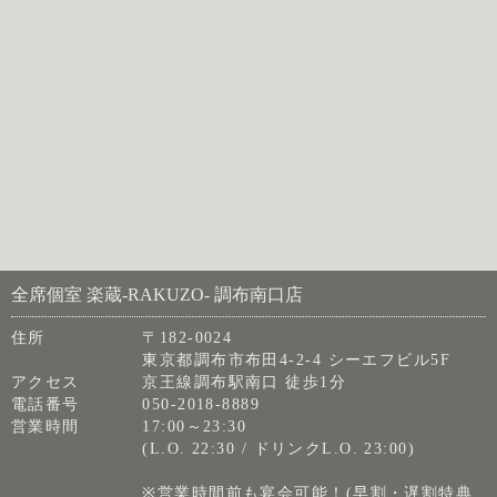
全席個室 楽蔵‐RAKUZO‐ 調布南口店
住所
〒182-0024
東京都調布市布田4-2-4 シーエフビル5F
アクセス
京王線調布駅南口 徒歩1分
電話番号
050-2018-8889
営業時間
17:00～23:30
(L.O. 22:30 / ドリンクL.O. 23:00)
※営業時間前も宴会可能！(早割・遅割特典