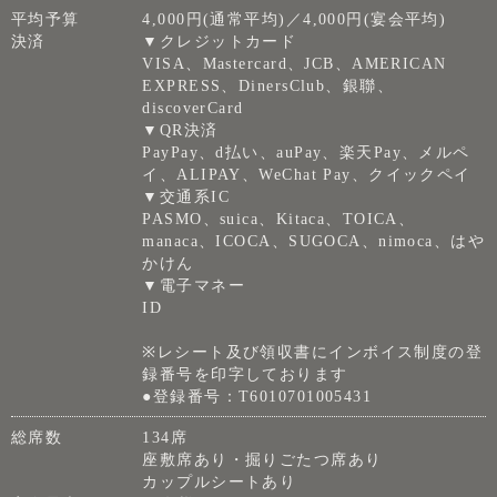
平均予算
4,000円(通常平均)／4,000円(宴会平均)
決済
▼クレジットカード
VISA、Mastercard、JCB、AMERICAN
EXPRESS、DinersClub、銀聯、
discoverCard
▼QR決済
PayPay、d払い、auPay、楽天Pay、メルペ
イ、ALIPAY、WeChat Pay、クイックペイ
▼交通系IC
PASMO、suica、Kitaca、TOICA、
manaca、ICOCA、SUGOCA、nimoca、はや
かけん
▼電子マネー
ID
※レシート及び領収書にインボイス制度の登
録番号を印字しております
●登録番号：T6010701005431
総席数
134席
座敷席あり・掘りごたつ席あり
カップルシートあり