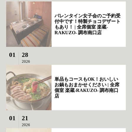
バレンタイン女子会のご予約受
付中です！特製チョコデザート
もあり！ | 全席個室 楽蔵‐
RAKUZO‐ 調布南口店
01
28
2026
単品もコースもOK！おいしい
お鍋もおまかせください | 全席
個室 楽蔵‐RAKUZO‐ 調布南口
店
01
21
2026