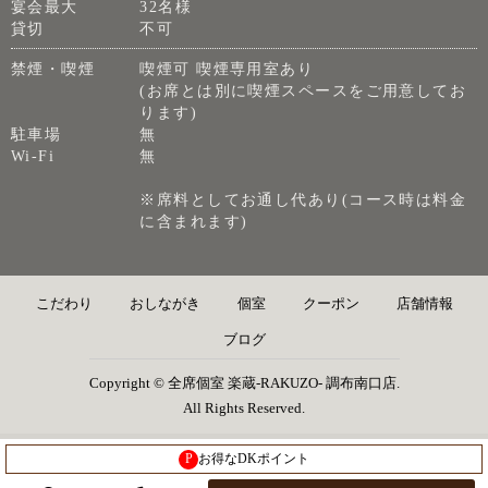
宴会最大
32名様
貸切
不可
禁煙・喫煙
喫煙可 喫煙専用室あり
(お席とは別に喫煙スペースをご用意してお
ります)
駐車場
無
Wi-Fi
無
※席料としてお通し代あり(コース時は料金
に含まれます)
こだわり
おしながき
個室
クーポン
店舗情報
ブログ
Copyright © 全席個室 楽蔵‐RAKUZO‐ 調布南口店.
All Rights Reserved.
P
お得なDKポイント