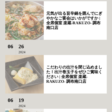
元気が出る旨辛鍋を囲んでにぎ
やかなご宴会はいかがですか |
全席個室 楽蔵‐RAKUZO‐ 調布
南口店
06
26
2024
こだわりの出汁を閉じ込めまし
た！出汁巻玉子をぜひご賞味く
ださい | 全席個室 楽蔵‐
RAKUZO‐ 調布南口店
06
19
2024