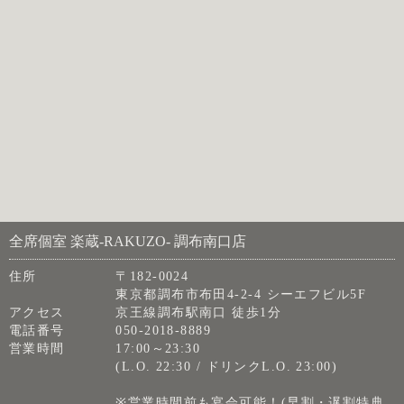
全席個室 楽蔵‐RAKUZO‐ 調布南口店
住所
〒182-0024
東京都調布市布田4-2-4 シーエフビル5F
アクセス
京王線調布駅南口 徒歩1分
電話番号
050-2018-8889
営業時間
17:00～23:30
(L.O. 22:30 / ドリンクL.O. 23:00)
※営業時間前も宴会可能！(早割・遅割特典