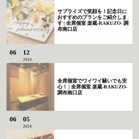
サプライズで笑顔を！記念日に
おすすめのプランをご紹介しま
す | 全席個室 楽蔵‐RAKUZO‐ 調
布南口店
06
12
2024
全席個室でワイワイ騒いでも安
心！ | 全席個室 楽蔵‐RAKUZO‐
調布南口店
06
05
2024