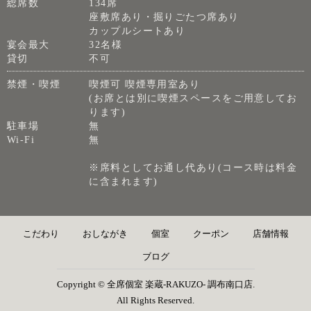
総席数
134席
座敷席あり・掘りごたつ席あり
カップルシートあり
宴会最大
32名様
貸切
不可
禁煙・喫煙
喫煙可 喫煙専用室あり
(お席とは別に喫煙スペースをご用意してお
ります)
駐車場
無
Wi-Fi
無
※席料としてお通し代あり(コース時は料金
に含まれます)
こだわり
おしながき
個室
クーポン
店舗情報
ブログ
Copyright © 全席個室 楽蔵‐RAKUZO‐ 調布南口店.
All Rights Reserved.