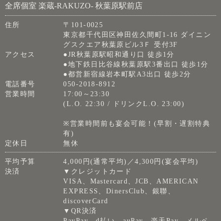
全席個室 楽蔵‐RAKUZO‐ 秋葉原駅前店
住所
〒101-0025
東京都千代田区神田佐久間町1-16 ダイニン
グスクエア秋葉原ビル3Ｆ 受付3F
アクセス
●JR秋葉原駅昭和通り口 徒歩1分
●地下鉄日比谷線秋葉原駅3番出口 徒歩1分
●都営新宿線岩本町駅A3出口 徒歩2分
電話番号
050-2018-8912
営業時間
17:00～23:30
(L.O. 22:30 / ドリンクL.O. 23:00)
※営業時間前も宴会可能！(早割・遅割特典
有)
定休日
無休
平均予算
4,000円(通常平均)／4,300円(宴会平均)
決済
▼クレジットカード
VISA、Mastercard、JCB、AMERICAN
EXPRESS、DinersClub、銀聯、
discoverCard
▼QR決済
PayPay、d払い、auPay、楽天Pay、メルペ