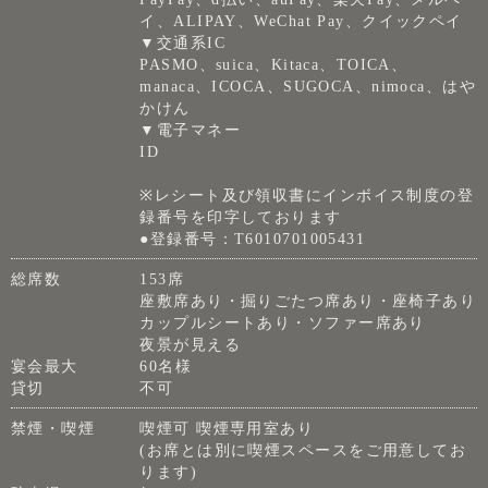
イ、ALIPAY、WeChat Pay、クイックペイ
▼交通系IC
PASMO、suica、Kitaca、TOICA、
manaca、ICOCA、SUGOCA、nimoca、はや
かけん
▼電子マネー
ID
※レシート及び領収書にインボイス制度の登
録番号を印字しております
●登録番号：T6010701005431
総席数
153席
座敷席あり・掘りごたつ席あり・座椅子あり
カップルシートあり・ソファー席あり
夜景が見える
宴会最大
60名様
貸切
不可
禁煙・喫煙
喫煙可 喫煙専用室あり
(お席とは別に喫煙スペースをご用意してお
ります)