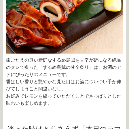
歯ごたえの良い新鮮なするめ烏賊を甘辛が癖になる絶品
のタレで炙った「するめ烏賊の甘辛炙り」は、お酒のア
テにぴったりのメニューです。
香ばしい香りと艷やかな見た目はお酒についつい手が伸
びてしまうこと間違いなし。
お好みでレモンを絞っていただくことでさっぱりとした
味わいも楽しめます。
迷った時はとりあえず「本日のカマ