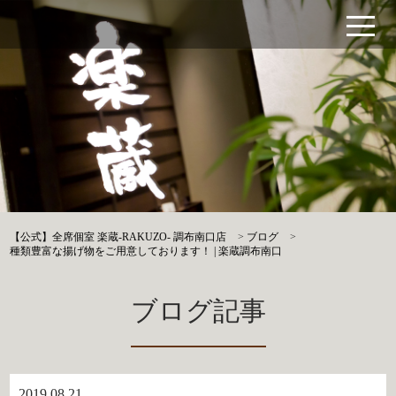
【公式】全席個室 楽蔵‐RAKUZO‐ 調布南口店
>
ブログ
>
種類豊富な揚げ物をご用意しております！ | 楽蔵調布南口
ブログ記事
2019.08.21