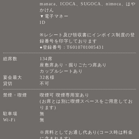
manaca、ICOCA、SUGOCA、nimoca、はや
かけん
▼電子マネー
ID
※レシート及び領収書にインボイス制度の登
録番号を印字しております
●登録番号：T6010701005431
総席数
134席
座敷席あり・掘りごたつ席あり
カップルシートあり
宴会最大
32名様
貸切
不可
禁煙・喫煙
喫煙可 喫煙専用室あり
(お席とは別に喫煙スペースをご用意してお
ります)
駐車場
無
Wi-Fi
無
※席料としてお通し代あり(コース時は料金
に含まれます)