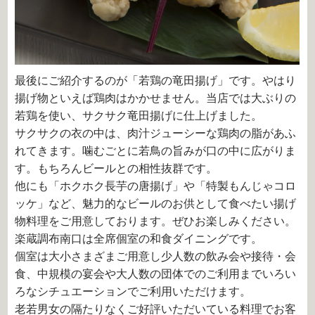
最後にご紹介するのが「若鶏の竜田揚げ」です。やはり
揚げ物といえば鶏肉はかかせません。当店では大ぶりの
若鶏を使い、サクサク竜田揚げに仕上げました。
サクサクの衣の中は、肉汁ジューシーな鶏肉の脂があふ
れてきます。噛むごとに若鳥の旨みが口の中に広がりま
す。もちろんビールとの相性抜群です。
他にも「ホクホク長芋の唐揚げ」や「特製もんじゃコロ
ッケ」など、魅力的なビールのお供として食べたい揚げ
物料理をご用意しております。ぜひお楽しみください。
楽蔵調布南口は全席個室の和食ダイニングです。
個室は大小さまざまご用意し少人数の飲み会や接待・会
食、中規模の宴会や大人数の団体でのご利用までいろい
ろなシチュエーションでご利用いただけます。
老若男女の隔たりなくご好評いただいている料理でお客