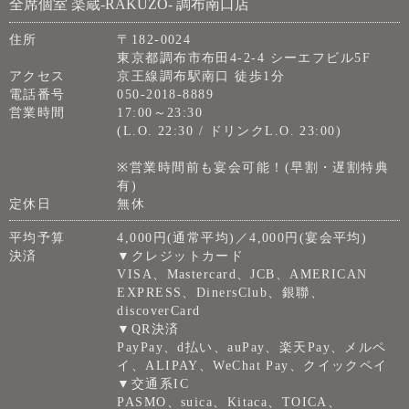
全席個室 楽蔵‐RAKUZO‐ 調布南口店
住所
〒182-0024
東京都調布市布田4-2-4 シーエフビル5F
アクセス
京王線調布駅南口 徒歩1分
電話番号
050-2018-8889
営業時間
17:00～23:30
(L.O. 22:30 / ドリンクL.O. 23:00)
※営業時間前も宴会可能！(早割・遅割特典
有)
定休日
無休
平均予算
4,000円(通常平均)／4,000円(宴会平均)
決済
▼クレジットカード
VISA、Mastercard、JCB、AMERICAN
EXPRESS、DinersClub、銀聯、
discoverCard
▼QR決済
PayPay、d払い、auPay、楽天Pay、メルペ
イ、ALIPAY、WeChat Pay、クイックペイ
▼交通系IC
PASMO、suica、Kitaca、TOICA、