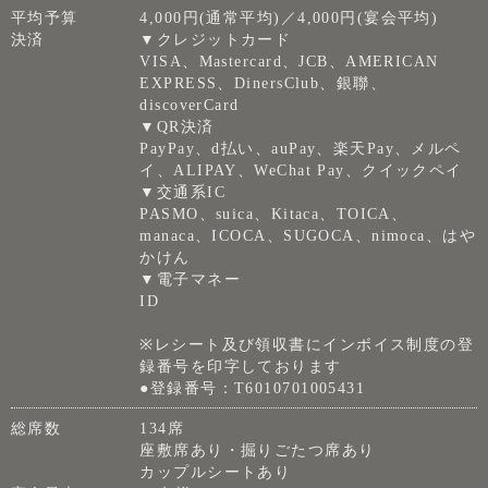
平均予算
4,000円(通常平均)／4,000円(宴会平均)
決済
▼クレジットカード
VISA、Mastercard、JCB、AMERICAN
EXPRESS、DinersClub、銀聯、
discoverCard
▼QR決済
PayPay、d払い、auPay、楽天Pay、メルペ
イ、ALIPAY、WeChat Pay、クイックペイ
▼交通系IC
PASMO、suica、Kitaca、TOICA、
manaca、ICOCA、SUGOCA、nimoca、はや
かけん
▼電子マネー
ID
※レシート及び領収書にインボイス制度の登
録番号を印字しております
●登録番号：T6010701005431
総席数
134席
座敷席あり・掘りごたつ席あり
カップルシートあり