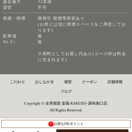
宴会最大
32名様
貸切
不可
禁煙・喫煙
喫煙可 喫煙専用室あり
(お席とは別に喫煙スペースをご用意してお
ります)
駐車場
無
Wi-Fi
無
※席料としてお通し代あり(コース時は料金
に含まれます)
こだわり
おしながき
個室
クーポン
店舗情報
ブログ
Copyright © 全席個室 楽蔵‐RAKUZO‐ 調布南口店.
All Rights Reserved.
P
お得なDKポイント