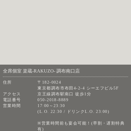
全席個室 楽蔵‐RAKUZO‐ 調布南口店
住所
〒182-0024
東京都調布市布田4-2-4 シーエフビル5F
アクセス
京王線調布駅南口 徒歩1分
電話番号
050-2018-8889
営業時間
17:00～23:30
(L.O. 22:30 / ドリンクL.O. 23:00)
※営業時間前も宴会可能！(早割・遅割特典
有)