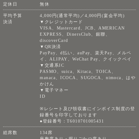
定休日
無休
平均予算
4,000円(通常平均)／4,000円(宴会平均)
決済
▼クレジットカード
VISA、Mastercard、JCB、AMERICAN
EXPRESS、DinersClub、銀聯、
discoverCard
▼QR決済
PayPay、d払い、auPay、楽天Pay、メルペ
イ、ALIPAY、WeChat Pay、クイックペイ
▼交通系IC
PASMO、suica、Kitaca、TOICA、
manaca、ICOCA、SUGOCA、nimoca、はや
かけん
▼電子マネー
ID
※レシート及び領収書にインボイス制度の登
録番号を印字しております
●登録番号：T6010701005431
総席数
134席
座敷席あり・掘りごたつ席あり