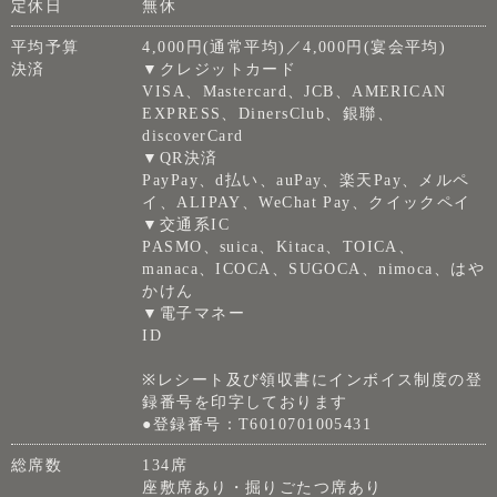
定休日
無休
平均予算
4,000円(通常平均)／4,000円(宴会平均)
決済
▼クレジットカード
VISA、Mastercard、JCB、AMERICAN
EXPRESS、DinersClub、銀聯、
discoverCard
▼QR決済
PayPay、d払い、auPay、楽天Pay、メルペ
イ、ALIPAY、WeChat Pay、クイックペイ
▼交通系IC
PASMO、suica、Kitaca、TOICA、
manaca、ICOCA、SUGOCA、nimoca、はや
かけん
▼電子マネー
ID
※レシート及び領収書にインボイス制度の登
録番号を印字しております
●登録番号：T6010701005431
総席数
134席
座敷席あり・掘りごたつ席あり