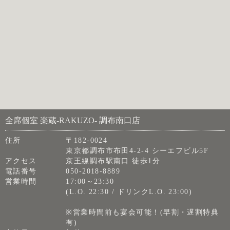
全席個室 楽蔵‐RAKUZO‐ 調布南口店
住所
〒182-0024
東京都調布市布田4-2-4 シーエフビル5F
アクセス
京王線調布駅南口 徒歩1分
電話番号
050-2018-8889
営業時間
17:00～23:30
(L.O. 22:30 / ドリンクL.O. 23:00)
※営業時間前も宴会可能！(早割・遅割特典
有)