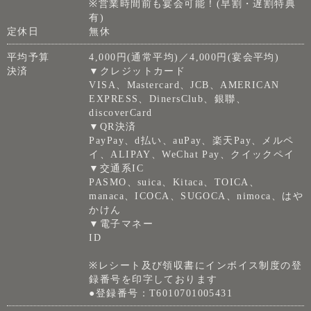
※営業時間前も宴会可能！(早割・遅割特典
有)
定休日
無休
平均予算
4,000円(通常平均)／4,000円(宴会平均)
決済
▼クレジットカード
VISA、Mastercard、JCB、AMERICAN
EXPRESS、DinersClub、銀聯、
discoverCard
▼QR決済
PayPay、d払い、auPay、楽天Pay、メルペ
イ、ALIPAY、WeChat Pay、クイックペイ
▼交通系IC
PASMO、suica、Kitaca、TOICA、
manaca、ICOCA、SUGOCA、nimoca、はや
かけん
▼電子マネー
ID
※レシート及び領収書にインボイス制度の登
録番号を印字しております
●登録番号：T6010701005431