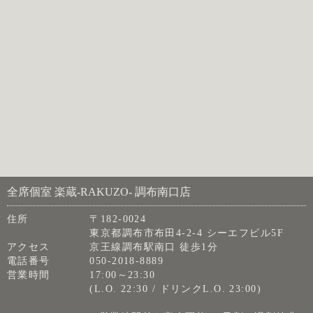
全席個室 楽蔵‐RAKUZO‐ 調布南口店
住所
〒182-0024
東京都調布市布田4-2-4 シーエフビル5F
アクセス
京王線調布駅南口 徒歩1分
電話番号
050-2018-8889
営業時間
17:00～23:30
(L.O. 22:30 / ドリンクL.O. 23:00)