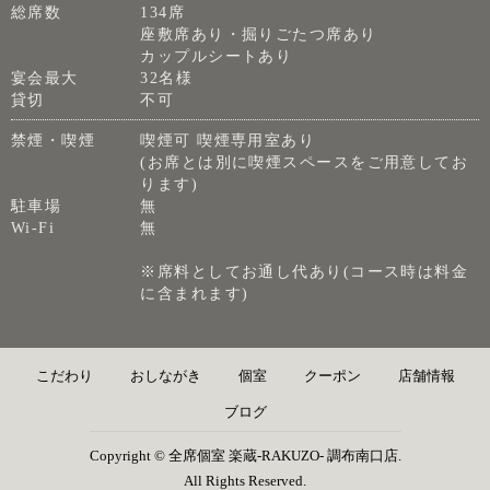
総席数
134席
座敷席あり・掘りごたつ席あり
カップルシートあり
宴会最大
32名様
貸切
不可
禁煙・喫煙
喫煙可 喫煙専用室あり
(お席とは別に喫煙スペースをご用意してお
ります)
駐車場
無
Wi-Fi
無
※席料としてお通し代あり(コース時は料金
に含まれます)
こだわり
おしながき
個室
クーポン
店舗情報
ブログ
Copyright © 全席個室 楽蔵‐RAKUZO‐ 調布南口店.
All Rights Reserved.