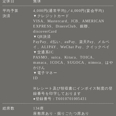
定休日
無休
平均予算
4,000円(通常平均)／4,000円(宴会平均)
決済
▼クレジットカード
VISA、Mastercard、JCB、AMERICAN
EXPRESS、DinersClub、銀聯、
discoverCard
▼QR決済
PayPay、d払い、auPay、楽天Pay、メルペ
イ、ALIPAY、WeChat Pay、クイックペイ
▼交通系IC
PASMO、suica、Kitaca、TOICA、
manaca、ICOCA、SUGOCA、nimoca、はや
かけん
▼電子マネー
ID
※レシート及び領収書にインボイス制度の登
録番号を印字しております
●登録番号：T6010701005431
総席数
134席
座敷席あり・掘りごたつ席あり