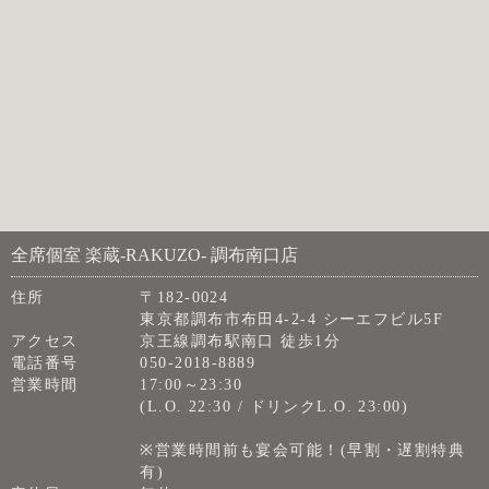
全席個室 楽蔵‐RAKUZO‐ 調布南口店
住所
〒182-0024
東京都調布市布田4-2-4 シーエフビル5F
アクセス
京王線調布駅南口 徒歩1分
電話番号
050-2018-8889
営業時間
17:00～23:30
(L.O. 22:30 / ドリンクL.O. 23:00)
※営業時間前も宴会可能！(早割・遅割特典
有)