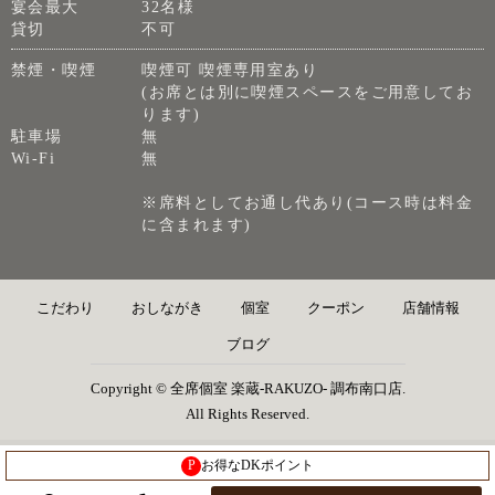
宴会最大
32名様
貸切
不可
禁煙・喫煙
喫煙可 喫煙専用室あり
(お席とは別に喫煙スペースをご用意してお
ります)
駐車場
無
Wi-Fi
無
※席料としてお通し代あり(コース時は料金
に含まれます)
こだわり
おしながき
個室
クーポン
店舗情報
ブログ
Copyright © 全席個室 楽蔵‐RAKUZO‐ 調布南口店.
All Rights Reserved.
P
お得なDKポイント