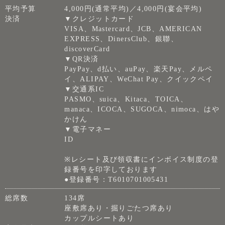
平均予算
4,000円(通常平均)／4,000円(宴会平均)
決済
▼クレジットカード
VISA、Mastercard、JCB、AMERICAN
EXPRESS、DinersClub、銀聯、
discoverCard
▼QR決済
PayPay、d払い、auPay、楽天Pay、メルペ
イ、ALIPAY、WeChat Pay、クイックペイ
▼交通系IC
PASMO、suica、Kitaca、TOICA、
manaca、ICOCA、SUGOCA、nimoca、はや
かけん
▼電子マネー
ID
※レシート及び領収書にインボイス制度の登
録番号を印字しております
●登録番号：T6010701005431
総席数
134席
座敷席あり・掘りごたつ席あり
カップルシートあり