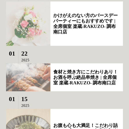
かけがえのない方のバースデー
パーティーにもおすすめです |
全席個室 楽蔵‐RAKUZO‐ 調布
南口店
01
22
2025
食材と焼き方にこだわりあり！
お酒を呼ぶ絶品串焼き | 全席個
室 楽蔵‐RAKUZO‐ 調布南口店
01
15
2025
お腹も心も大満足！こだわり詰