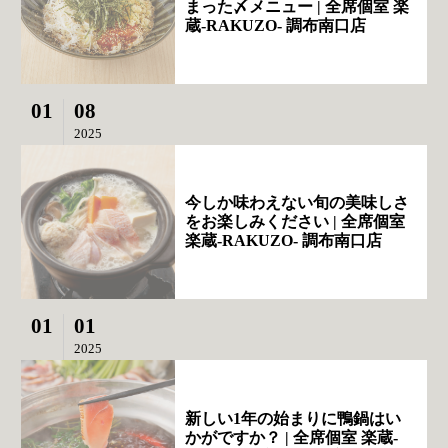
まった〆メニュー | 全席個室 楽
蔵‐RAKUZO‐ 調布南口店
01
08
2025
今しか味わえない旬の美味しさ
をお楽しみください | 全席個室
楽蔵‐RAKUZO‐ 調布南口店
01
01
2025
新しい1年の始まりに鴨鍋はい
かがですか？ | 全席個室 楽蔵‐