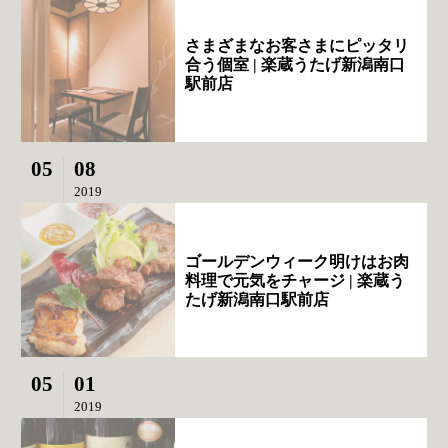
さまざまなお客さまにピッタリ
合う個室 | 楽蔵うたげ新潟南口
駅前店
05
08
2019
ゴールデンウィーク明けはお肉
料理で元気をチャージ | 楽蔵う
たげ新潟南口駅前店
05
01
2019