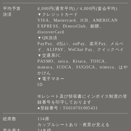
平均予算
4,000円(通常平均)／4,000円(宴会平均)
決済
▼クレジットカード
VISA、Mastercard、JCB、AMERICAN
EXPRESS、DinersClub、銀聯、
discoverCard
▼QR決済
PayPay、d払い、auPay、楽天Pay、メルペ
イ、ALIPAY、WeChat Pay、クイックペイ
▼交通系IC
PASMO、suica、Kitaca、TOICA、
manaca、ICOCA、SUGOCA、nimoca、はや
かけん
▼電子マネー
ID
※レシート及び領収書にインボイス制度の登
録番号を印字しております
●登録番号：T6010701005431
総席数
114席
カップルシートあり・夜景が見える
宴会最大
24名様