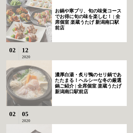
お鍋や寒ブリ、旬の味覚コース
でお得に旬の味を楽しむ！ | 全
席個室 楽蔵うたげ 新潟南口駅
前店
02
12
2020
濃厚白湯・炙り鴨のセリ鍋であ
たたまる！ヘルシーな冬の厳選
鍋ご紹介 | 全席個室 楽蔵うたげ
新潟南口駅前店
02
05
2020