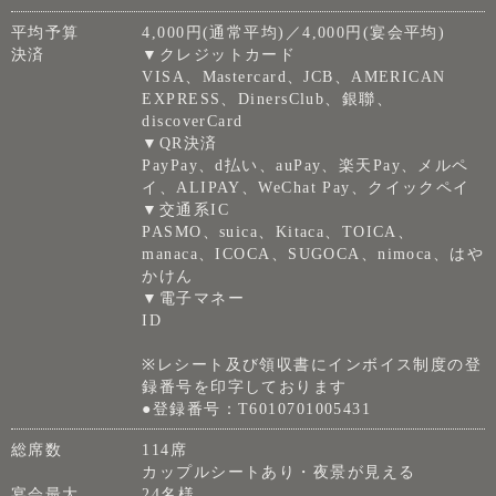
平均予算
4,000円(通常平均)／4,000円(宴会平均)
決済
▼クレジットカード
VISA、Mastercard、JCB、AMERICAN
EXPRESS、DinersClub、銀聯、
discoverCard
▼QR決済
PayPay、d払い、auPay、楽天Pay、メルペ
イ、ALIPAY、WeChat Pay、クイックペイ
▼交通系IC
PASMO、suica、Kitaca、TOICA、
manaca、ICOCA、SUGOCA、nimoca、はや
かけん
▼電子マネー
ID
※レシート及び領収書にインボイス制度の登
録番号を印字しております
●登録番号：T6010701005431
総席数
114席
カップルシートあり・夜景が見える
宴会最大
24名様