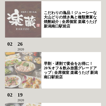
こだわりの逸品！ジューシーな
大山どりの焼き鳥と種類豊富な
焼酎紹介 | 全席個室 楽蔵うたげ
新潟南口駅前店
02
26
2020
早割・遅割で宴会をお得に！
20％オフ＆飲み放題グレードア
ップ | 全席個室 楽蔵うたげ 新潟
南口駅前店
02
19
2020