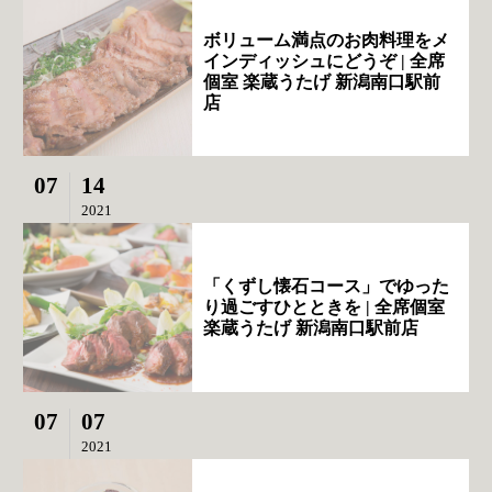
ボリューム満点のお肉料理をメ
インディッシュにどうぞ | 全席
個室 楽蔵うたげ 新潟南口駅前
店
07
14
2021
「くずし懐石コース」でゆった
り過ごすひとときを | 全席個室
楽蔵うたげ 新潟南口駅前店
07
07
2021