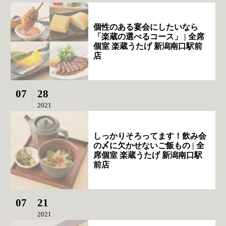
個性のある宴会にしたいなら
「楽蔵の選べるコース」 | 全席
個室 楽蔵うたげ 新潟南口駅前
店
07
28
2021
しっかりそろってます！飲み会
の〆に欠かせないご飯もの | 全
席個室 楽蔵うたげ 新潟南口駅
前店
07
21
2021