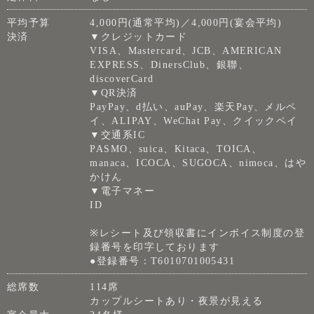
平均予算
4,000円(通常平均)／4,000円(宴会平均)
決済
▼クレジットカード
VISA、Mastercard、JCB、AMERICAN
EXPRESS、DinersClub、銀聯、
discoverCard
▼QR決済
PayPay、d払い、auPay、楽天Pay、メルペ
イ、ALIPAY、WeChat Pay、クイックペイ
▼交通系IC
PASMO、suica、Kitaca、TOICA、
manaca、ICOCA、SUGOCA、nimoca、はや
かけん
▼電子マネー
ID
※レシート及び領収書にインボイス制度の登
録番号を印字しております
●登録番号：T6010701005431
総席数
114席
カップルシートあり・夜景が見える