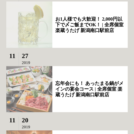
お1人様でも大歓迎！ 2,000円以
下で〆ご飯までOK！ | 全席個室
楽蔵うたげ 新潟南口駅前店
11
27
2019
忘年会にも！ あったまる鍋がメ
インの宴会コース | 全席個室 楽
蔵うたげ 新潟南口駅前店
11
20
2019