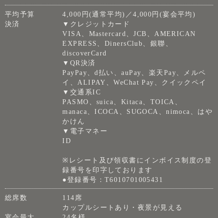
平均予算
4,000円(通常平均)／4,000円(宴会平均)
決済
▼クレジットカード
VISA、Mastercard、JCB、AMERICAN
EXPRESS、DinersClub、銀聯、
discoverCard
▼QR決済
PayPay、d払い、auPay、楽天Pay、メルペ
イ、ALIPAY、WeChat Pay、クイックペイ
▼交通系IC
PASMO、suica、Kitaca、TOICA、
manaca、ICOCA、SUGOCA、nimoca、はや
かけん
▼電子マネー
ID
※レシート及び領収書にインボイス制度の登
録番号を印字しております
●登録番号：T6010701005431
総席数
114席
カップルシートあり・夜景が見える
宴会最大
24名様