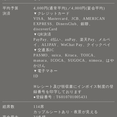
平均予算
4,000円(通常平均)／4,000円(宴会平均)
決済
▼クレジットカード
VISA、Mastercard、JCB、AMERICAN
EXPRESS、DinersClub、銀聯、
discoverCard
▼QR決済
PayPay、d払い、auPay、楽天Pay、メルペ
イ、ALIPAY、WeChat Pay、クイックペイ
▼交通系IC
PASMO、suica、Kitaca、TOICA、
manaca、ICOCA、SUGOCA、nimoca、はや
かけん
▼電子マネー
ID
※レシート及び領収書にインボイス制度の登
録番号を印字しております
●登録番号：T6010701005431
総席数
114席
カップルシートあり・夜景が見える