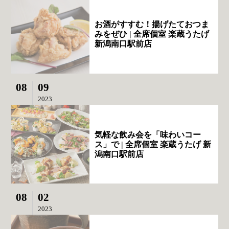
お酒がすすむ！揚げたておつま
みをぜひ | 全席個室 楽蔵うたげ
新潟南口駅前店
08
09
2023
気軽な飲み会を「味わいコー
ス」で | 全席個室 楽蔵うたげ 新
潟南口駅前店
08
02
2023