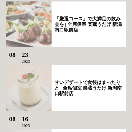
「厳選コース」で大満足の飲み
会を | 全席個室 楽蔵うたげ 新潟
南口駅前店
08
23
2023
甘いデザートで食後はまったり
と | 全席個室 楽蔵うたげ 新潟南
口駅前店
08
16
2023