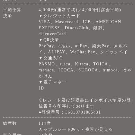
平均予算
4,000円(通常平均)／4,000円(宴会平均)
決済
▼クレジットカード
VISA、Mastercard、JCB、AMERICAN
EXPRESS、DinersClub、銀聯、
discoverCard
▼QR決済
PayPay、d払い、auPay、楽天Pay、メルペ
イ、ALIPAY、WeChat Pay、クイックペイ
▼交通系IC
PASMO、suica、Kitaca、TOICA、
manaca、ICOCA、SUGOCA、nimoca、はや
かけん
▼電子マネー
ID
※レシート及び領収書にインボイス制度の登
録番号を印字しております
●登録番号：T6010701005431
総席数
114席
カップルシートあり・夜景が見える