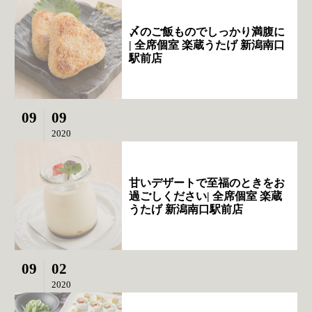
〆のご飯ものでしっかり満腹に
| 全席個室 楽蔵うたげ 新潟南口
駅前店
09
09
2020
甘いデザートで至福のときをお
過ごしください| 全席個室 楽蔵
うたげ 新潟南口駅前店
09
02
2020