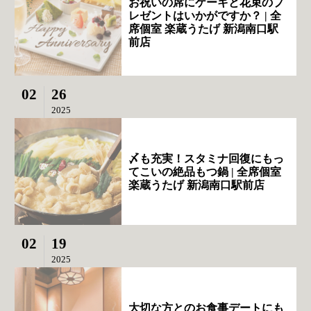
お祝いの席にケーキと花束のプ
レゼントはいかがですか？ | 全
席個室 楽蔵うたげ 新潟南口駅
前店
02
26
2025
〆も充実！スタミナ回復にもっ
てこいの絶品もつ鍋 | 全席個室
楽蔵うたげ 新潟南口駅前店
02
19
2025
大切な方とのお食事デートにも