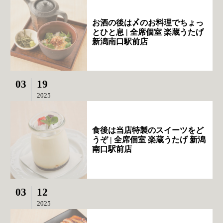
お酒の後は〆のお料理でちょっ
とひと息 | 全席個室 楽蔵うたげ
新潟南口駅前店
03
19
2025
食後は当店特製のスイーツをど
うぞ | 全席個室 楽蔵うたげ 新潟
南口駅前店
03
12
2025