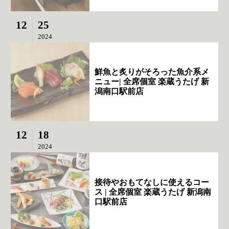
12
25
2024
鮮魚と炙りがそろった魚介系メ
ニュー| 全席個室 楽蔵うたげ 新
潟南口駅前店
12
18
2024
接待やおもてなしに使えるコー
ス | 全席個室 楽蔵うたげ 新潟南
口駅前店