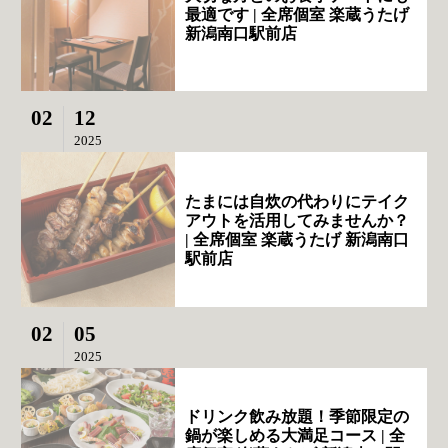
最適です | 全席個室 楽蔵うたげ
新潟南口駅前店
02
12
2025
たまには自炊の代わりにテイク
アウトを活用してみませんか？
| 全席個室 楽蔵うたげ 新潟南口
駅前店
02
05
2025
ドリンク飲み放題！季節限定の
鍋が楽しめる大満足コース | 全