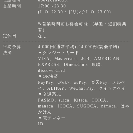
電話番号
050-2018-8937
営業時間
17:00～23:30
(L.O. 22:30 / ドリンクL.O. 23:00)
※営業時間前も宴会可能！(早割・遅割特典
有)
定休日
なし
平均予算
4,000円(通常平均)／4,000円(宴会平均)
決済
▼クレジットカード
VISA、Mastercard、JCB、AMERICAN
EXPRESS、DinersClub、銀聯、
discoverCard
▼QR決済
PayPay、d払い、auPay、楽天Pay、メルペ
イ、ALIPAY、WeChat Pay、クイックペイ
▼交通系IC
PASMO、suica、Kitaca、TOICA、
manaca、ICOCA、SUGOCA、nimoca、はや
かけん
▼電子マネー
ID