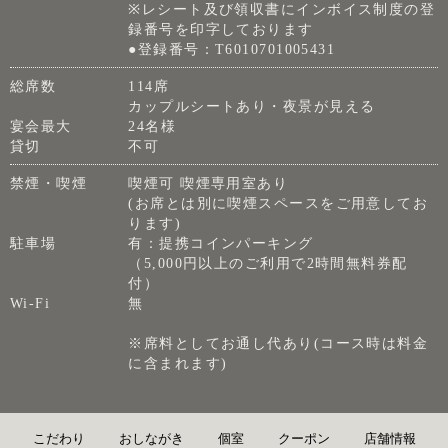
※レシート及び領収書にインボイス制度の登
録番号を印字しております
●登録番号：T6010701005431
総席数
114席
カップルシートあり・夜景が見える
宴会最大
24名様
貸切
不可
禁煙・喫煙
喫煙可 喫煙専用室あり
(お席とは別に喫煙スペースをご用意してお
ります)
駐車場
有：提携コインパーキング
（5,000円以上のご利用で2時間無料券配
付）
Wi-Fi
無
※席料としてお通し代あり(コース時は料金
に含まれます)
こだわり
おしながき
個室
クーポン
店舗情報