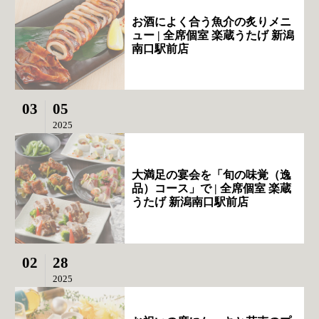
お酒によく合う魚介の炙りメニ
ュー | 全席個室 楽蔵うたげ 新潟
南口駅前店
03
05
2025
大満足の宴会を「旬の味覚（逸
品）コース」で | 全席個室 楽蔵
うたげ 新潟南口駅前店
02
28
2025