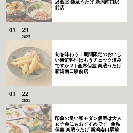
席個室 楽蔵うたげ 新潟南口駅
前店
01
29
2025
旬を味わう！期間限定のおいし
い海鮮料理はもうチェック済み
ですか？ | 全席個室 楽蔵うたげ
新潟南口駅前店
01
22
2025
印象の良い和モダン個室は大人
女子会にもおすすめです | 全席
個室 楽蔵うたげ 新潟南口駅前