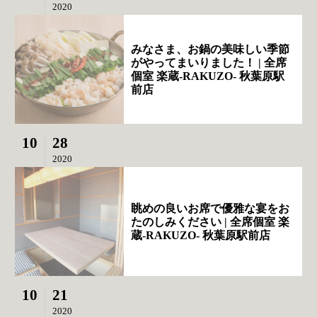
2020
みなさま、お鍋の美味しい季節
がやってまいりました！ | 全席
個室 楽蔵‐RAKUZO‐ 秋葉原駅
前店
10
28
2020
眺めの良いお席で優雅な宴をお
たのしみください | 全席個室 楽
蔵‐RAKUZO‐ 秋葉原駅前店
10
21
2020