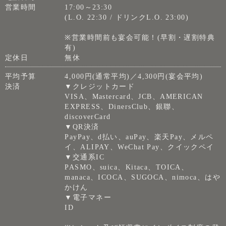
営業時間
17:00～23:30
(L.O. 22:30 / ドリンクL.O. 23:00)
※営業時間前も宴会可能！(早割・遅割特典
有)
定休日
無休
平均予算
4,000円(通常平均)／4,300円(宴会平均)
決済
▼クレジットカード
VISA、Mastercard、JCB、AMERICAN
EXPRESS、DinersClub、銀聯、
discoverCard
▼QR決済
PayPay、d払い、auPay、楽天Pay、メルペ
イ、ALIPAY、WeChat Pay、クイックペイ
▼交通系IC
PASMO、suica、Kitaca、TOICA、
manaca、ICOCA、SUGOCA、nimoca、はや
かけん
▼電子マネー
ID