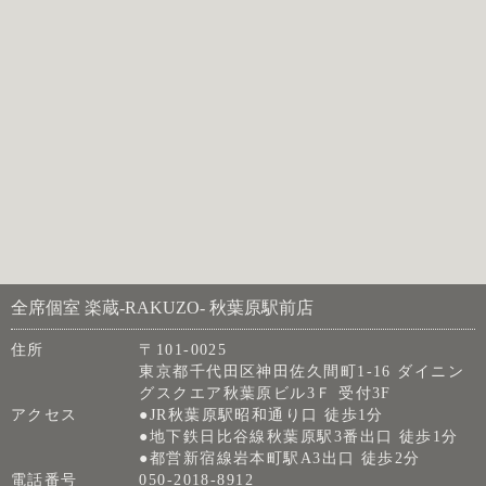
全席個室 楽蔵‐RAKUZO‐ 秋葉原駅前店
住所
〒101-0025
東京都千代田区神田佐久間町1-16 ダイニン
グスクエア秋葉原ビル3Ｆ 受付3F
アクセス
●JR秋葉原駅昭和通り口 徒歩1分
●地下鉄日比谷線秋葉原駅3番出口 徒歩1分
●都営新宿線岩本町駅A3出口 徒歩2分
電話番号
050-2018-8912