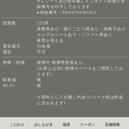
※レシート及び領収書にインボイス制度の登
録番号を印字しております
●登録番号：T6010701005431
総席数
153席
座敷席あり・掘りごたつ席あり・座椅子あり
カップルシートあり・ソファー席あり
夜景が見える
宴会最大
60名様
貸切
不可
禁煙・喫煙
喫煙可 喫煙専用室あり
(お席とは別に喫煙スペースをご用意してお
ります)
駐車場
無
Wi-Fi
無
※席料としてお通し代あり(コース時は料金
に含まれます)
こだわり
おしながき
個室
クーポン
店舗情報