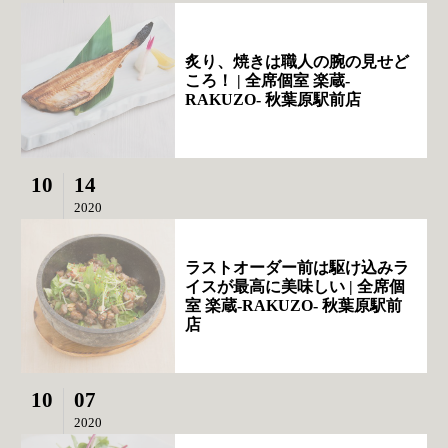
炙り、焼きは職人の腕の見せど
ころ！ | 全席個室 楽蔵‐
RAKUZO‐ 秋葉原駅前店
10
14
2020
ラストオーダー前は駆け込みラ
イスが最高に美味しい | 全席個
室 楽蔵‐RAKUZO‐ 秋葉原駅前
店
10
07
2020