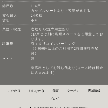
総席数
114席
カップルシートあり・夜景が見える
宴会最大
24名様
貸切
不可
禁煙・喫煙
喫煙可 喫煙専用室あり
(お席とは別に喫煙スペースをご用意してお
ります)
駐車場
有：提携コインパーキング
（5,000円以上のご利用で2時間無料券配
付）
Wi-Fi
無
※席料としてお通し代あり(コース時は料金
に含まれます)
こだわり
おしながき
個室
クーポン
店舗情報
ブログ