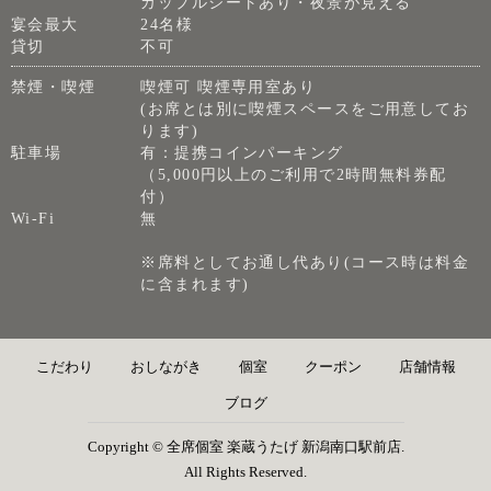
カップルシートあり・夜景が見える
宴会最大
24名様
貸切
不可
禁煙・喫煙
喫煙可 喫煙専用室あり
(お席とは別に喫煙スペースをご用意してお
ります)
駐車場
有：提携コインパーキング
（5,000円以上のご利用で2時間無料券配
付）
Wi-Fi
無
※席料としてお通し代あり(コース時は料金
に含まれます)
こだわり
おしながき
個室
クーポン
店舗情報
ブログ
Copyright © 全席個室 楽蔵うたげ 新潟南口駅前店.
All Rights Reserved.