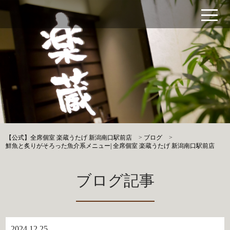
【公式】全席個室 楽蔵うたげ 新潟南口駅前店
>
ブログ
>
鮮魚と炙りがそろった魚介系メニュー| 全席個室 楽蔵うたげ 新潟南口駅前店
ブログ記事
2024.12.25