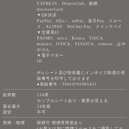
EXPRESS、DinersClub、銀聯、
discoverCard
▼QR決済
PayPay、d払い、auPay、楽天Pay、メルペ
イ、ALIPAY、WeChat Pay、クイックペイ
▼交通系IC
PASMO、suica、Kitaca、TOICA、
manaca、ICOCA、SUGOCA、nimoca、はや
かけん
▼電子マネー
ID
※レシート及び領収書にインボイス制度の登
録番号を印字しております
●登録番号：T6010701005431
総席数
114席
カップルシートあり・夜景が見える
宴会最大
24名様
貸切
不可
禁煙・喫煙
喫煙可 喫煙専用室あり
(お席とは別に喫煙スペースをご用意してお