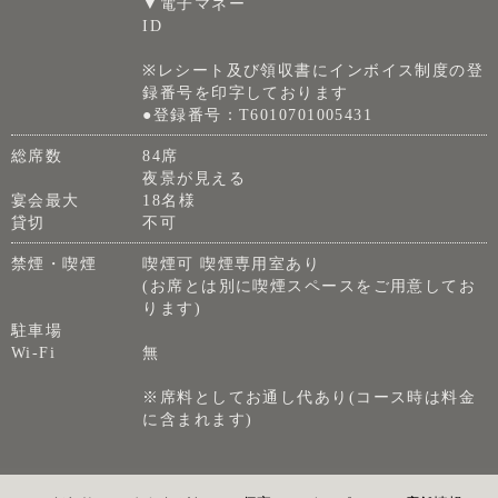
▼電子マネー
ID
※レシート及び領収書にインボイス制度の登
録番号を印字しております
●登録番号：T6010701005431
総席数
84席
夜景が見える
宴会最大
18名様
貸切
不可
禁煙・喫煙
喫煙可 喫煙専用室あり
(お席とは別に喫煙スペースをご用意してお
ります)
駐車場
Wi-Fi
無
※席料としてお通し代あり(コース時は料金
に含まれます)