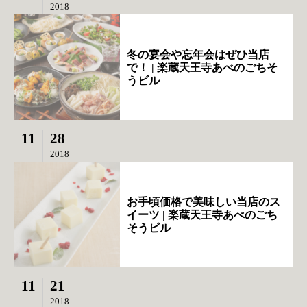
2018
冬の宴会や忘年会はぜひ当店
で！ | 楽蔵天王寺あべのごちそ
うビル
11
28
2018
お手頃価格で美味しい当店のス
イーツ | 楽蔵天王寺あべのごち
そうビル
11
21
2018