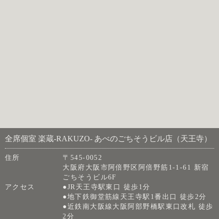
全席個室 楽蔵‐RAKUZO‐ あべのごちそうビル店（天王寺）
住所
〒545-0052
大阪府大阪市阿倍野区阿倍野筋1-1-61 新宿
ごちそうビル6F
アクセス
●JR天王寺駅東口 徒歩1分
●地下鉄御堂筋線天王寺駅1番出口 徒歩2分
●近鉄南大阪線大阪阿部野橋駅東口改札 徒歩
2分