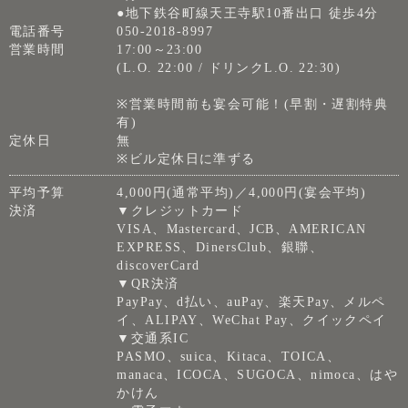
●地下鉄谷町線天王寺駅10番出口 徒歩4分
電話番号
050-2018-8997
営業時間
17:00～23:00
(L.O. 22:00 / ドリンクL.O. 22:30)
※営業時間前も宴会可能！(早割・遅割特典
有)
定休日
無
※ビル定休日に準ずる
平均予算
4,000円(通常平均)／4,000円(宴会平均)
決済
▼クレジットカード
VISA、Mastercard、JCB、AMERICAN
EXPRESS、DinersClub、銀聯、
discoverCard
▼QR決済
PayPay、d払い、auPay、楽天Pay、メルペ
イ、ALIPAY、WeChat Pay、クイックペイ
▼交通系IC
PASMO、suica、Kitaca、TOICA、
manaca、ICOCA、SUGOCA、nimoca、はや
かけん