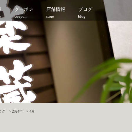
室
クーポン
店舗情報
ブログ
e
coupon
store
blog
ログ
>
2024年
>
4月