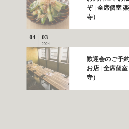
ぞ | 全席個室
寺）
04
03
2024
歓迎会のご予
お店 | 全席個
寺）