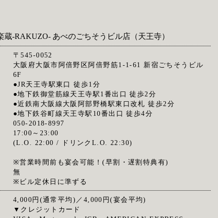
楽蔵‐RAKUZO‐ あべのごちそうビル店（天王寺）
〒545-0052
大阪府大阪市阿倍野区阿倍野筋1-1-61 新宿ごちそうビル
6F
●JR天王寺駅東口 徒歩1分
●地下鉄御堂筋線天王寺駅1番出口 徒歩2分
●近鉄南大阪線大阪阿部野橋駅東口改札 徒歩2分
●地下鉄谷町線天王寺駅10番出口 徒歩4分
050-2018-8997
17:00～23:00
(L.O. 22:00 / ドリンクL.O. 22:30)
※営業時間前も宴会可能！(早割・遅割特典有)
無
※ビル定休日に準ずる
4,000円(通常平均)／4,000円(宴会平均)
▼クレジットカード