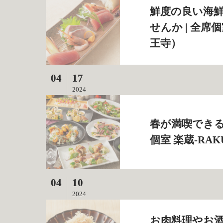
鮮度の良い海
せんか | 全席
王寺）
04
17
2024
春が満喫できる
個室 楽蔵‐RA
04
10
2024
お肉料理やお