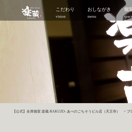
こだわり
おしながき
個
vision
menu
spac
【公式】全席個室 楽蔵‐RAKUZO‐ あべのごちそうビル店（天王寺）
>
ブ