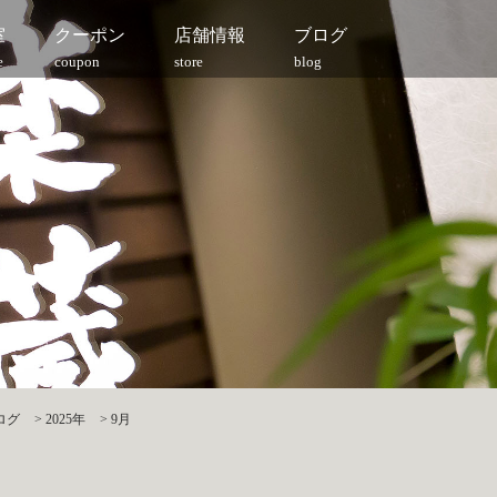
室
クーポン
店舗情報
ブログ
e
coupon
store
blog
ログ
>
2025年
>
9月