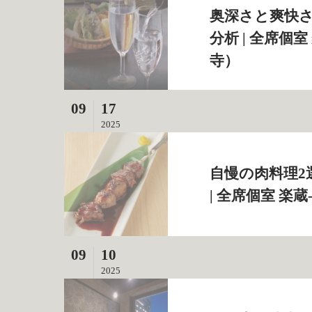
奥深さと爽快
分析 | 全席個
寺）
09
17
2025
自慢の肉料理
| 全席個室 楽
09
10
2025