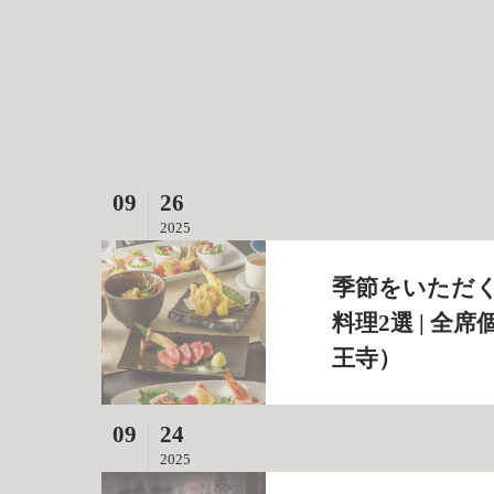
09
26
2025
季節をいただ
料理2選 | 全
王寺）
09
24
2025