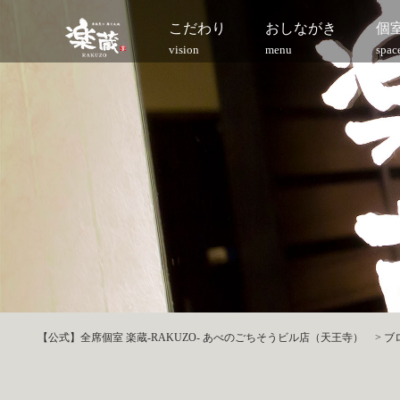
こだわり
おしながき
個
vision
menu
spac
【公式】全席個室 楽蔵‐RAKUZO‐ あべのごちそうビル店（天王寺）
>
ブ