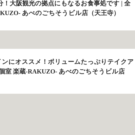
分！大阪観光の拠点にもなるお食事処です | 全
AKUZO‐ あべのごちそうビル店（天王寺）
インにオススメ！ボリュームたっぷりテイクア
席個室 楽蔵‐RAKUZO‐ あべのごちそうビル店