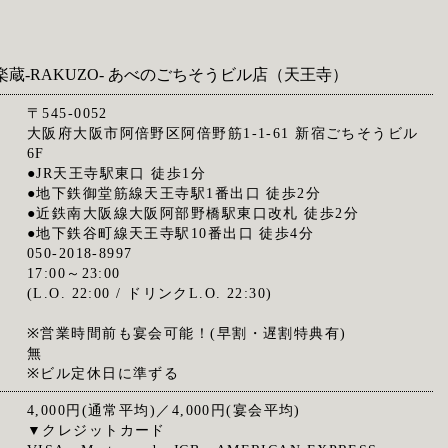
楽蔵‐RAKUZO‐ あべのごちそうビル店（天王寺）
〒545-0052
大阪府大阪市阿倍野区阿倍野筋1-1-61 新宿ごちそうビル
6F
●JR天王寺駅東口 徒歩1分
●地下鉄御堂筋線天王寺駅1番出口 徒歩2分
●近鉄南大阪線大阪阿部野橋駅東口改札 徒歩2分
●地下鉄谷町線天王寺駅10番出口 徒歩4分
050-2018-8997
17:00～23:00
(L.O. 22:00 / ドリンクL.O. 22:30)
※営業時間前も宴会可能！(早割・遅割特典有)
無
※ビル定休日に準ずる
4,000円(通常平均)／4,000円(宴会平均)
▼クレジットカード